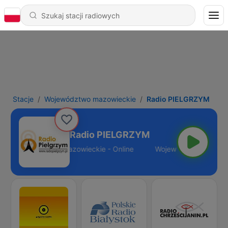
Stacje
Województwo mazowieckie
Radio PIELGRZYM
Radio PIELGRZYM
Województwo mazowieckie - Online