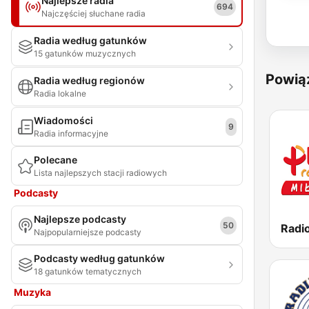
Najlepsze radia
694
Najczęściej słuchane radia
Radia według gatunków
15 gatunków muzycznych
Powią
Radia według regionów
Radia lokalne
Wiadomości
9
Radia informacyjne
Polecane
Lista najlepszych stacji radiowych
Podcasty
Najlepsze podcasty
50
Radi
Najpopularniejsze podcasty
Podcasty według gatunków
18 gatunków tematycznych
Muzyka