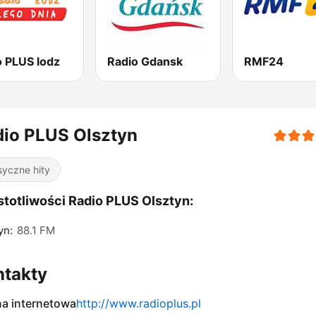
o PLUS lodz
Radio Gdansk
RMF24
io PLUS Olsztyn
syczne hity
totliwości Radio PLUS Olsztyn:
yn:
88.1 FM
ntakty
na internetowa
http://www.radioplus.pl