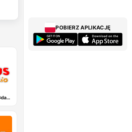
POBIERZ APLIKACJĘ
Radio PLUS Gdansk