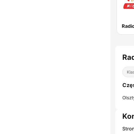
Radi
Rad
Kla
Częs
Olszt
Ko
Stro