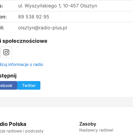
s:
ul. Wyszyńskiego 1, 10-457 Olsztyn
on:
89 538 92 95
l:
olsztyn@radio-plus.pl
i społecznościowe
izuj informacje o radio
tępnij
cebook
Twitter
dio Polska
Zasoby
Nadawcy radiowi
cje radiowe i podcasty