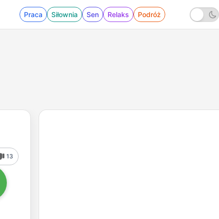
Praca
Siłownia
Sen
Relaks
Podróż
13