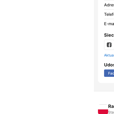
Adre
Telef
E-mai
Siec
Aktual
Udos
Fa
Ra
Sta