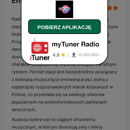
Energy 2000
Radio Party - kanał Energy 2000 to internetowa
stacja radiowa dedykowana szeroko pojętej muzyce
POBIERZ APLIKACJĘ
klubowej oraz elektronicznej muzyce tanecznej.
Program koncentruje się na gatunkach takich jak
dance, house, electro-house oraz trance,
dostarczając słuchaczom utworów
charakteryzujących się wysoką energią i wyraźnym
rytmem. Format stacji jest bezpośrednio powiązany
z estetyką muzyczną promowaną przez jedną z
najbardziej rozpoznawalnych marek klubowych w
Polsce, co przekłada się na selekcję utworów
popularnych na wielkoformatowych parkietach
tanecznych.
Audycja opiera się na ciągłym strumieniu
muzycznym, w którym dominują sety i miksy