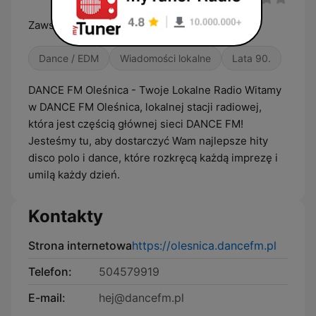
Zawsze w rytmie - Oleśnica
Dance / EDM
Wiadomości lokalne
Lata 90.
DANCE FM Oleśnica - Twoje Lokalne Radio Witamy
w DANCE FM Oleśnica, lokalnej stacji radiowej,
która jest częścią głównej sieci DANCE FM!
Jesteśmy tu, aby dostarczyć Wam najlepsze hity
disco polo i dance, które rozkręcą każdą imprezę i
umilą każdy dzień.
Kontakty
Strona internetowa
https://olesnica.dancefm.pl
Telefon:
504579919
E-mail:
hej@dancefm.pl