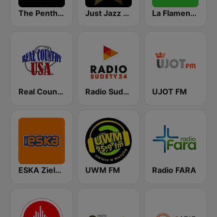
The Penthouse
Just Jazz Radio - Smooth Jazz
La Flamenca
Real Country USA
Radio Sudety 24
UJOT FM
ESKA Zielona Góra
UWM FM
Radio FARA