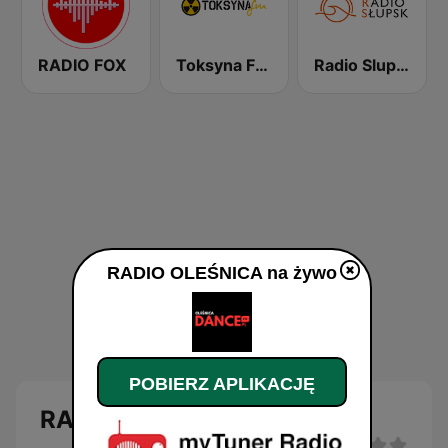
RADIO FOX
Toksyna FM - Chillout & More
Radio Slupsk
RADIO OLEŚNICA na żywo
POBIERZ APLIKACJĘ
RADIO OLEŚNICA