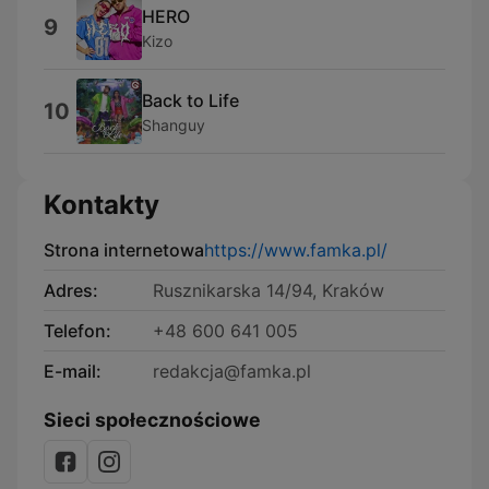
HERO
9
Kizo
Back to Life
10
Shanguy
Kontakty
Strona internetowa
https://www.famka.pl/
Adres:
Rusznikarska 14/94, Kraków
Telefon:
+48 600 641 005
E-mail:
redakcja@famka.pl
Sieci społecznościowe