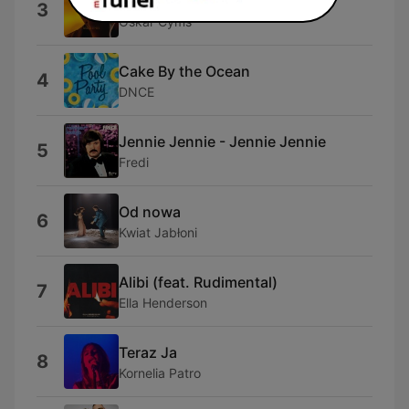
Chciałem
3
Oskar Cyms
Cake By the Ocean
4
DNCE
Jennie Jennie - Jennie Jennie
5
Fredi
Od nowa
6
Kwiat Jabłoni
Alibi (feat. Rudimental)
7
Ella Henderson
Teraz Ja
8
Kornelia Patro