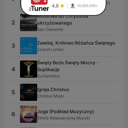
Kościół Chrześcijan Baptystów w Łodzi
Modlitwa do Chrystusa
2
ukrzyżowanego
San Clemente
Zawitaj, Królowo Różańca Świętego
3
Zespół Lumen
Święty Boże Święty Mocny -
4
Suplikacje
Eucharistica
Igreja Christus
5
Christus Music
Joga (Podkład Muzyczny)
6
Strefa Relaksacyjnej Muzyki