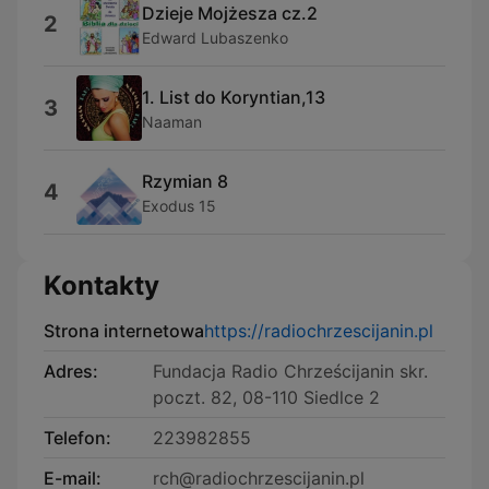
Dzieje Mojżesza cz.2
2
Edward Lubaszenko
1. List do Koryntian,13
3
Naaman
Rzymian 8
4
Exodus 15
Kontakty
Strona internetowa
https://radiochrzescijanin.pl
Adres:
Fundacja Radio Chrześcijanin skr.
poczt. 82, 08-110 Siedlce 2
Telefon:
223982855
E-mail:
rch@radiochrzescijanin.pl