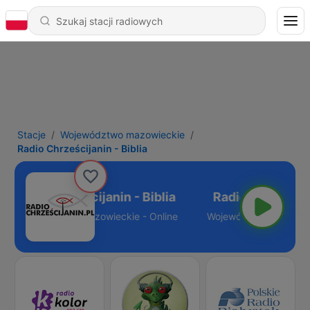
Stacje
Województwo mazowieckie
Radio Chrześcijanin - Biblia
Radio Chrześcijanin - Biblia
Województwo mazowieckie - Online