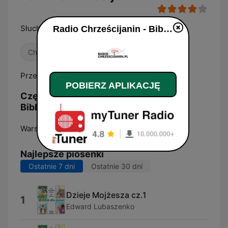
Słuchamy Pisma Świętego
Radio Chrześcijanin - Biblia na żywo
Chrześcijańska
Przez całą dobę czytany jest Nowy Testament.
POBIERZ APLIKACJĘ
Częstotliwości Radio Chrześcijanin -
Biblia:
Warsaw:
Online
Najlepsze piosenki
Ostatnie 7 dni
Ostatnie 30 dni
Dzieje Mojżesza cz.1
1
Edward Lubaszenko