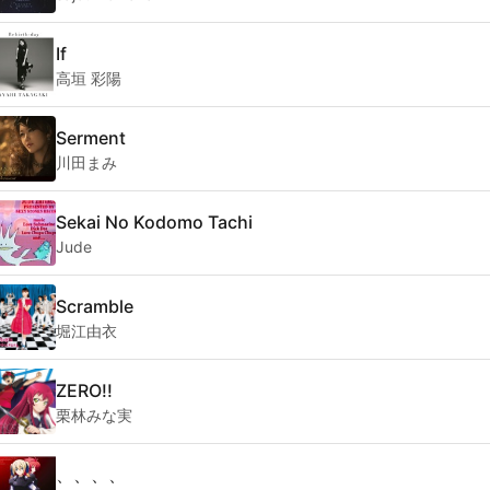
If
高垣 彩陽
Serment
川田まみ
Sekai No Kodomo Tachi
Jude
Scramble
堀江由衣
ZERO!!
栗林みな実
、、、、