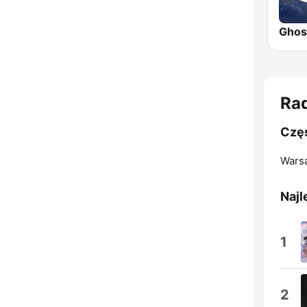
Ra
Częs
Wars
Najl
1
2