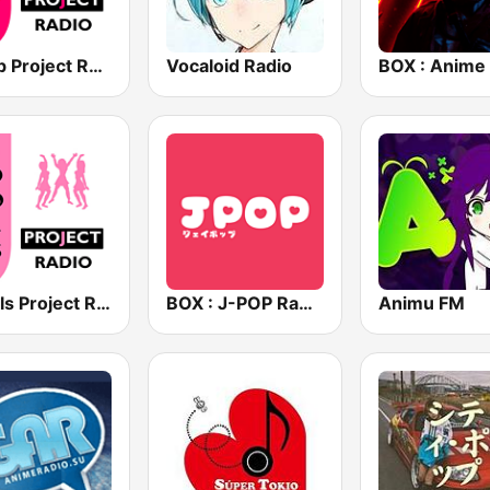
J-Pop Project Radio
Vocaloid Radio
J-Idols Project Radio
BOX : J-POP Radio - ジェイポップ 無線
Animu FM