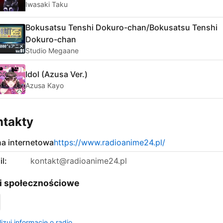
Iwasaki Taku
Bokusatsu Tenshi Dokuro-chan/Bokusatsu Tenshi
Dokuro-chan
Studio Megaane
Idol (Azusa Ver.)
Azusa Kayo
ntakty
na internetowa
https://www.radioanime24.pl/
l:
kontakt@radioanime24.pl
i społecznościowe
izuj informacje o radio