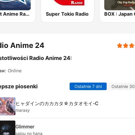
Ghost Anime Radio - Animeradio.su
Super Tokio Radio
dio Anime 24
totliwości Radio Anime 24:
aw:
Online
epsze piosenki
Ostatnie 7 dni
Ostatnie 30
ヒャダインのカカカタ☆カタオモイ-C
marasy
Glimmer
sajou no hana