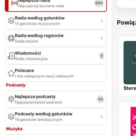
Najlepsze radia
694
Najczęściej słuchane radia
Radia według gatunków
Powią
15 gatunków muzycznych
Radia według regionów
Radia lokalne
Wiadomości
9
Radia informacyjne
Polecane
Lista najlepszych stacji radiowych
Podcasty
Ster
Najlepsze podcasty
50
Najpopularniejsze podcasty
Podcasty według gatunków
18 gatunków tematycznych
Muzyka