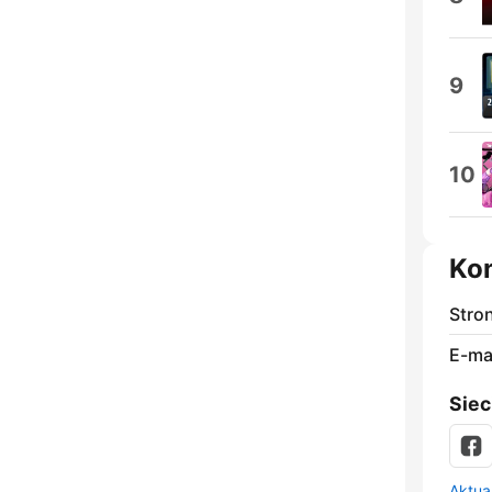
9
10
Ko
Stro
E-mai
Siec
Aktual