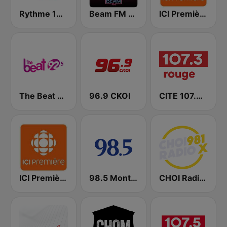
Rythme 105.7 FM
Beam FM - Adult Hits
ICI Première Montréal
The Beat 92.5 FM
96.9 CKOI
CITE 107.3 Rouge FM
ICI Première Québec
98.5 Montréal
CHOI Radio X 98.1 FM