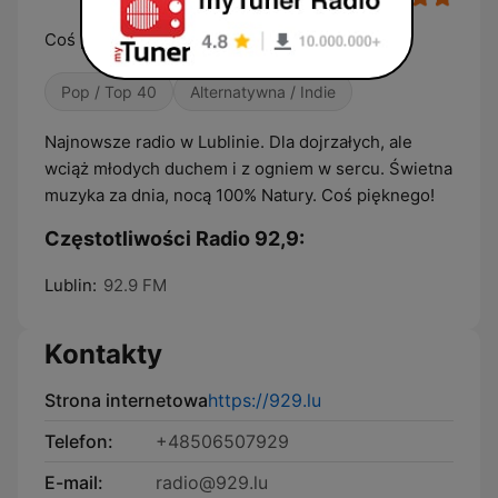
Coś pięknego!
Pop / Top 40
Alternatywna / Indie
Najnowsze radio w Lublinie. Dla dojrzałych, ale
wciąż młodych duchem i z ogniem w sercu. Świetna
muzyka za dnia, nocą 100% Natury. Coś pięknego!
Częstotliwości Radio 92,9:
Lublin:
92.9 FM
Kontakty
Strona internetowa
https://929.lu
Telefon:
+48506507929
E-mail:
radio@929.lu