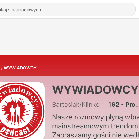
WYWIADOWCY
WYWIADOWCY
Bartosiak/Klinke
|
162 - Prof. Łukasz Niesiołowski-Spanò – „Czy monoteizm wymyślili Persowie?” – #137
Nasze rozmowy płyną wb
mainstreamowym trendom
Zapraszamy gości nie wed