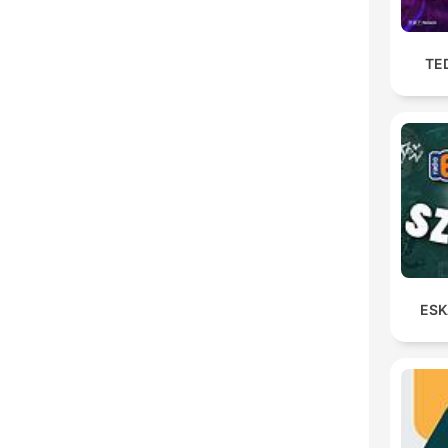
TE
ESK