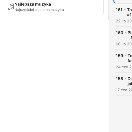
Najlepsza muzyka
-
161
To
Najczęściej słuchana muzyka
#1
22 lip 2
-
160
Pi
– 
08 lip 2
-
159
To
fa
24 cze 
-
158
Da
ja
17 cze 2