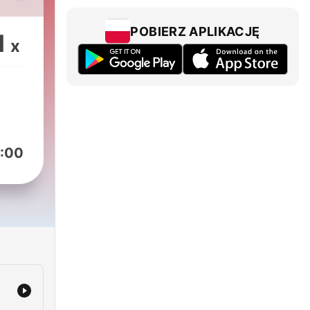
ucza
owe
POBIERZ APLIKACJĘ
1
x
:00