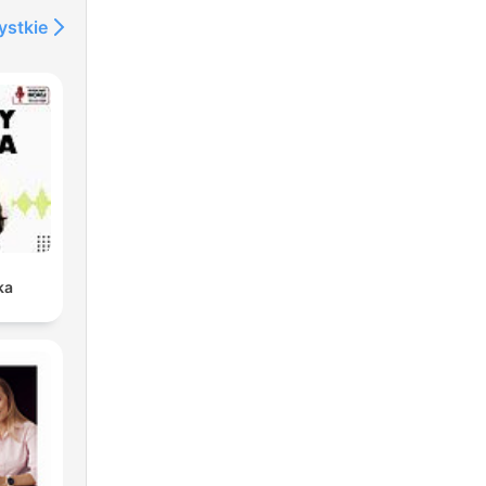
ystkie
ka