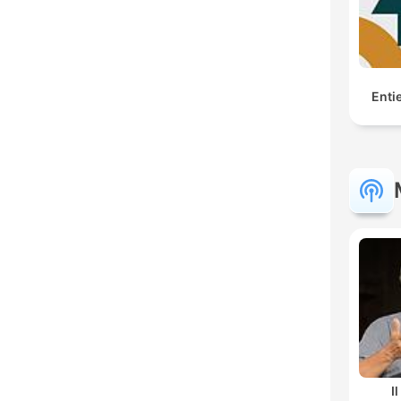
Enti
I