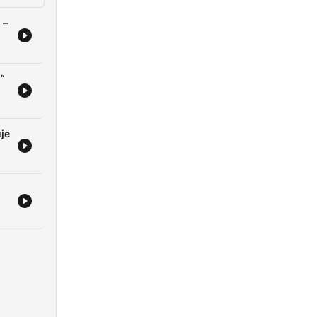
 –
w”
je
,