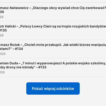
masz Awłasewicz – „Dlaczego obcy wywiad chce Cię zwerbować?
36
026
otr Halicki – „Polscy Łowcy Cieni są na tropie rosyjskich bandytó
#135
026
masz Rożek – „Chcieli mnie przekupić. Jak wielki biznes manipulu
ktami?” – #134
2026
mian Duda – „7 minut i wyparowujesz! A polskie wojsko szkolimy
kby drony nie istniały” – #133
026
Pokaż więcej odcinków