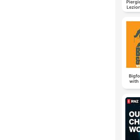
Piergi
Lezion
Bigf
with