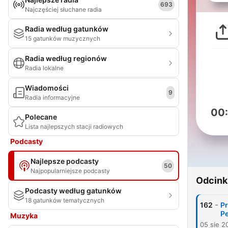
693
Najczęściej słuchane radia
Radia według gatunków
15 gatunków muzycznych
Radia według regionów
Radia lokalne
Wiadomości
9
Radia informacyjne
00
Polecane
Lista najlepszych stacji radiowych
Podcasty
Najlepsze podcasty
50
Najpopularniejsze podcasty
Odcink
Podcasty według gatunków
18 gatunków tematycznych
-
162
Pr
Pe
Muzyka
05 sie 2