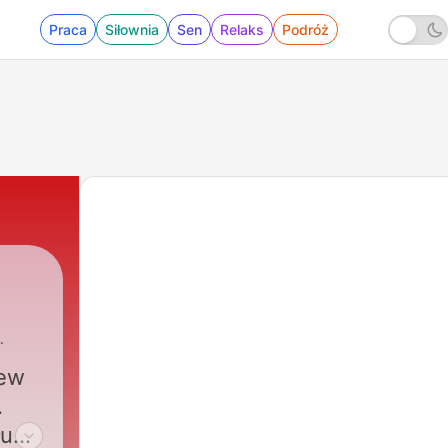
Praca
Siłownia
Sen
Relaks
Podróż
rew
.
ług