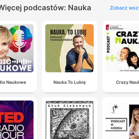
Więcej podcastów: Nauka
Zobacz wsz
dio Naukowe
Nauka To Lubię
Crazy Nau