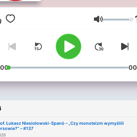
klucza popularności, ale kl
ciekawości. Odkrywamy n
tematy i penetrujemy mało
Głośność
znane terytoria.
:00
00
i
of. Łukasz Niesiołowski-Spanò – „Czy monoteizm wymyślili
rsowie?” – #137
026