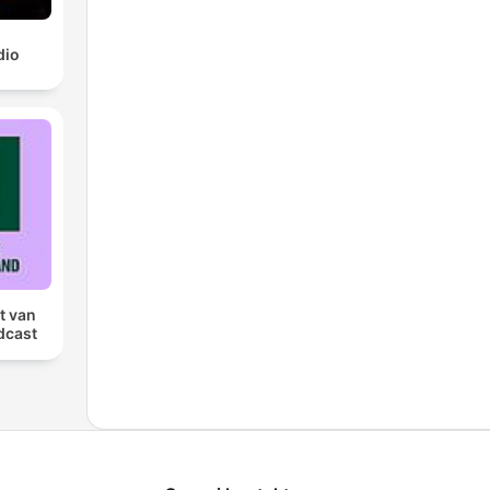
dio
t van
dcast