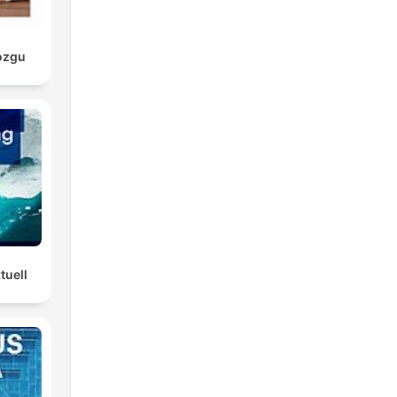
ózgu
tuell