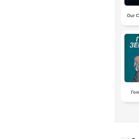
Our C
Гол