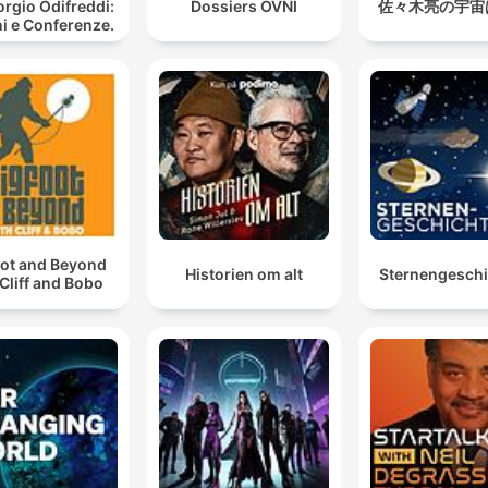
orgio Odifreddi:
Dossiers OVNI
佐々木亮の宇宙
i e Conferenze.
oot and Beyond
Historien om alt
Sternengesch
 Cliff and Bobo