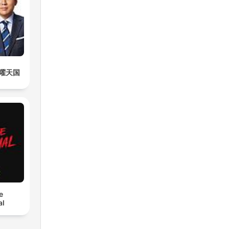
曜天国
e
al