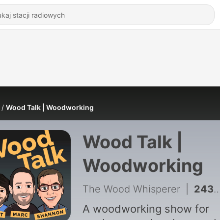
Wood Talk | Woodworking
Wood Talk |
Woodworking
The Wood Whisperer
|
2439 - Reservations about Shannon | 612
A woodworking show for