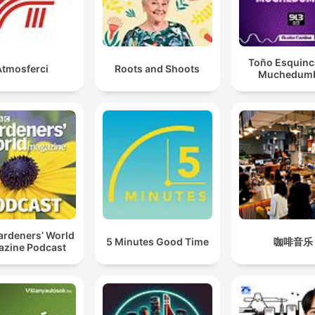
Toño Esquinca
Atmosferci
Roots and Shoots
Muchedum
ardeners’ World
5 Minutes Good Time
咖啡音乐
zine Podcast