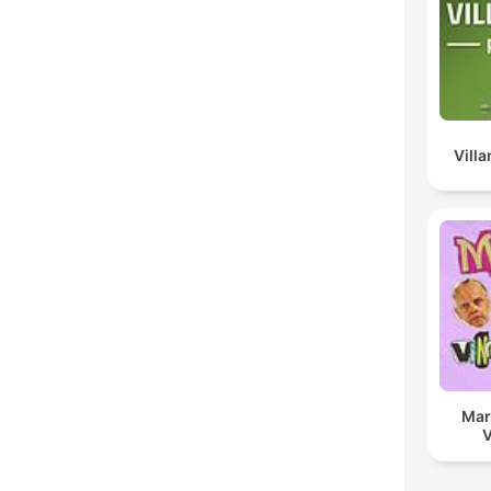
Vill
Mar
V