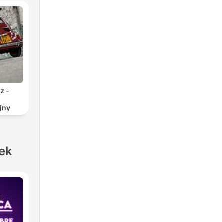
z -
jny
ek