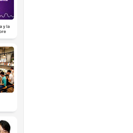
 y la
bre