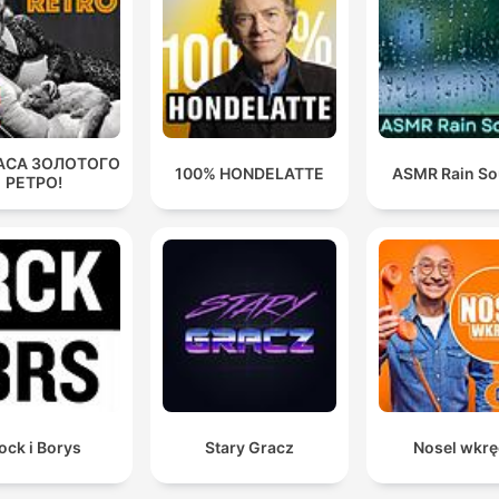
АСА ЗОЛОТОГО
100% HONDELATTE
ASMR Rain S
РЕТРО!
ock i Borys
Stary Gracz
Nosel wkrę