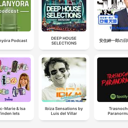
DEEP HOUSE
anyóra Podcast
安住紳一郎の日
SELECTIONS
c-Marie & Isa
Ibiza Sensations by
Trasnoch
inden Iets
Luis del Villar
Paranorm