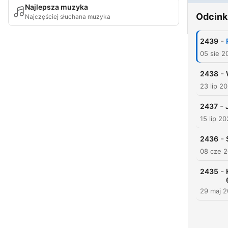
Najlepsza muzyka
Odcink
Najczęściej słuchana muzyka
-
2439
05 sie 2
-
2438
23 lip 2
-
2437
15 lip 2
-
2436
08 cze 
-
2435
29 maj 