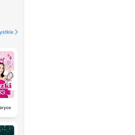
ystkie
caryce