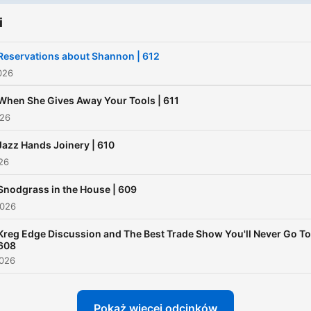
i
Reservations about Shannon | 612
026
When She Gives Away Your Tools | 611
026
Jazz Hands Joinery | 610
026
Snodgrass in the House | 609
2026
Kreg Edge Discussion and The Best Trade Show You'll Never Go To
608
2026
Pokaż więcej odcinków