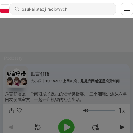
Podcasty
瓜言仔语
大小瓜
|
10 - vol.9 上网冲浪，是提升网感还是浪费时间
瓜言仔语是一个闲聊成长反思的记录类播客。 三个湘籍沪漂从六年
网友变成室友，一起开启机智的社会生活。
1
x
Głośność