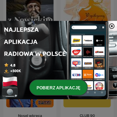
Słuchowisko -
Z Nowickim Po Drodze
Współczesny Kopciuszek
POBIERZ APLIKACJĘ
Nosel wkręca
CLUB 90