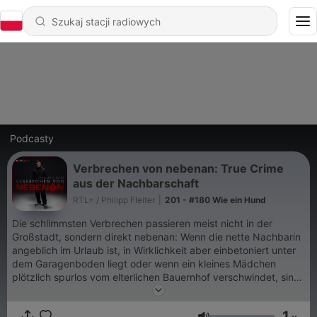
Podcasty
Verbrechen von nebenan: True Crime
aus der Nachbarschaft
RTL+ / Philipp Fleiter
|
201 - #180 Wie ein Hund
Die schlimmsten Verbrechen passieren meist nicht in der
Großstadt, sondern direkt nebenan: Wenn die nette Nachbarin
angeblich im Urlaub ist, in Wirklichkeit aber einbetoniert unter
dem Garagenboden liegt oder wenn ein kleines Mädchen
plötzlich spurlos vom elterlichen Bauernhof verschwindet, sind
das Fälle die man nie vergisst. Der Radiojournalist Philipp
Fleiter spricht mit verschiedenen Gästen im Interview über die
1