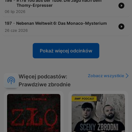
-
198
#178 Tod aus der Tube: Die Jagd nach dem
Thomy-Erpresser
06 lip 2026
-
197
Nebenan Weltweit 6: Das Monaco-Mysterium
26 cze 2026
Pokaż więcej odcinków
Zobacz wszystkie
Więcej podcastów:
Prawdziwe zbrodnie