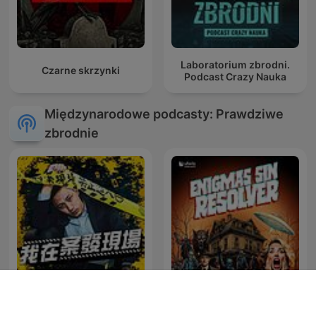
Laboratorium zbrodni.
Czarne skrzynki
Podcast Crazy Nauka
Międzynarodowe podcasty: Prawdziwe
zbrodnie
我在案發現場
Enigmas sin resolver