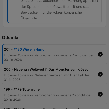
01:02:01 · Als abschließende Mahnung appelliert
der Sprecher an die Gewaltfreiheit und das
Bewusstsein für die Folgen körperlicher
Übergriffe.
Odcinki
-
201
#180 Wie ein Hund
In dieser Folge von 'Verbrechen von nebenan' wird der tragische Fall von Eugenio Botnari thematisiert, der nach einem gewaltsamen Übergriff durch einen Supermarktmitarbeiter in Berlin-Lichtenberg starb. Der Bericht beschreibt Eugenios schwieriges Leben als Migrant aus Moldau und die brutale Attacke im Edeka-Markt, bei der ein Filialleiter mit Quarzhandschuhen auf ihn einschlug. Die Episode beleuchtet zudem die systematische Gewalt des Filialleiters Arne Siegfried, der Ladendiebe attackierte und dies in WhatsApp-Chats verherrlichte. Es wird die rechtliche Aufarbeitung sowie die gesellschaftspolitische Debatte um die Benennung eines Platzes nach dem Opfer diskutiert, wobei auch die Schwierigkeiten bei der statistischen Erfassung politisch motivierter rechter Gewalt thematisiert werden.
03 sie 2026
-
200
Nebenan Weltweit 7: Das Monster von Kičevo
In dieser Folge von 'Nebenan weltweit' wird der Fall des Verschwindens und Mordes an Mitra Simianoska in Nordmazedonien besprochen. Der Journalist Vlado Taneski spielt eine zentrale Rolle bei der Aufdeckung der Tat, nachdem die Polizei zunächst keine Hinweise auf ein Verbrechen fand. Die Ermittlungen enthüllen eine Eskalation einer Mordserie in Kitschevo, bei der auch weitere Frauen zum Opfer wurden. Schließlich entlarvt sich der Journalist Vlado Taneski selbst als das „Monster von Kitschewo“, nachdem DNA-Spuren ihn mit den Morden in Verbindung brachten. Die Folge behandelt zudem das mysteriöse Ende des Täters, der nach seiner Festnahme unter ungeklärten Umständen in seiner Gefängniszelle ertrunken wurde.
31 lip 2026
-
199
#179 Totenruhe
In dieser Folge von 'Verbrechen von nebenan' spricht der Host mit dem Bestatter Louis Bauer über die Arbeit hinter den Kulissen einer Beerdigung und die Entmystifizierung des Todes. Die Erzählung führt durch erschütternde Kriminalfälle, beginnend mit dem Verschwinden des elfjährigen Renate Böhm im Jahr 1965 in Görlitz, dessen Ermittlungen auf einen nekrophilen Täter lenkten. Zudem beleuchtet die Episode den grausamen Leichenraub in Buttenheim aus dem Jahr 1999, bei dem eine 14-Jährige entweiht wurde. Die Diskussion vertieft sich in die rechtliche Problematik, Verstorbene als 'Sache' zu behandeln, sowie in die psychologischen Auswirkungen dieser Verbrechen auf Hinterbliebene und Bestatter.
20 lip 2026