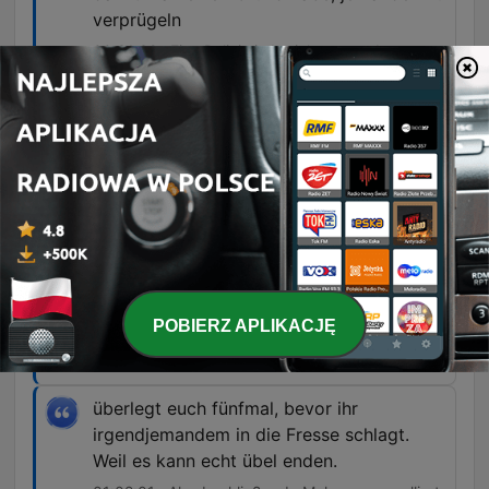
verprügeln
00:31:32 · Eine Polizistin berichtet von den
Inhalten der WhatsApp-Chats, die eine gezielte
Suche nach Opfern für Gewaltakte belegen.
Im Juli 2025 zählt das Team bundesweit
bis zu diesem Zeitpunkt 203 Opfer,
darunter auch Eugenio Botnari. In der
Statistik der Behörden sind es knapp halb
so viele, nämlich 117.
00:53:14 · Hier wird die massive Differenz
zwischen den Zahlen unabhängiger Recherchen
POBIERZ APLIKACJĘ
und den offiziellen Behördenstatistiken
aufgezeigt.
überlegt euch fünfmal, bevor ihr
irgendjemandem in die Fresse schlagt.
Weil es kann echt übel enden.