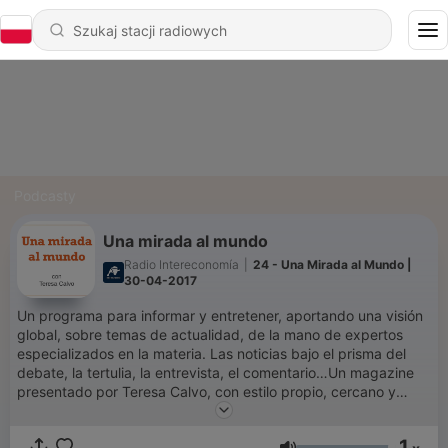
Podcasty
Una mirada al mundo
Radio Intereconomía
|
24 - Una Mirada al Mundo |
30-04-2017
Un programa para informar y entretener, aportando una visión
global, sobre temas de actualidad, de la mano de expertos
especializados en la materia. Las noticias bajo el prisma del
debate, la tertulia, la entrevista, el comentario…Un magazine
presentado por Teresa Calvo, con estilo propio, cercano y
dinámico. Todos los sábados y domingos, de 22:00 a 23:00
pm. ¡Escúchanos! ¡No te arrepentirás!
1