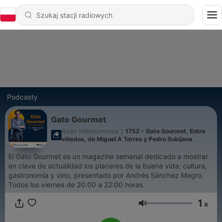
Podcasty
Gato Gourmet
Radio Intereconomía
|
1752 - Gato Gourmet, Entre
viñedos, de Miguel A Torres y Pedro Subijana
24/07/2026
El Gato Gourmet es un magazine semanal dedicado a mostrar
en clave de actualidad los placeres de la buena vida: cultura,
gastronomía y vino, presentado por Andrés Sánchez Magro.
Todos los viernes de 20:00 a 22:00 horas.
1
x
Głośność