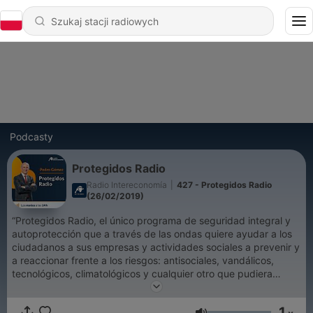
Podcasty
Protegidos Radio
Radio Intereconomía
|
427 - Protegidos Radio
(26/02/2019)
“Protegidos Radio, el único programa de seguridad integral y
autoprotección que a través de las ondas quiere ayudar a los
ciudadanos a sus empresas y actividades sociales a prevenir y
a reaccionar frente a los riesgos: antisociales, vandálicos,
tecnológicos, climatológicos y cualquier otro que pudiera
aparecer en sus actividades laborales o sociales. Proteger a la
familia, sus bienes y propiedades es vital para la convivencia;
1