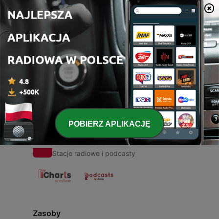
00:00
00:00
Odcinki
-
1
Testimonio
19 wrz 2020
POBIERZ APLIKACJĘ
Radio Polska
Stacje radiowe i podcasty
Zasoby