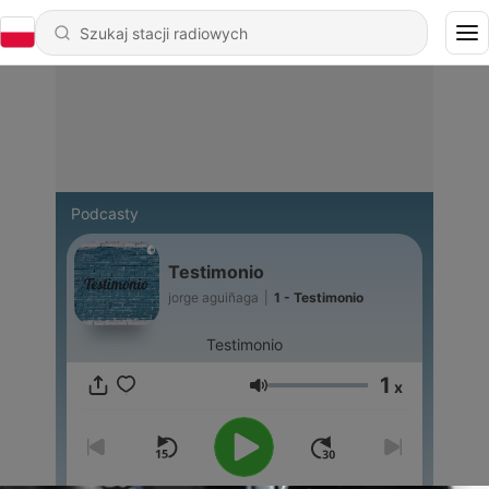
Podcasty
Testimonio
jorge aguiñaga
|
1 - Testimonio
Testimonio
1
x
Głośność