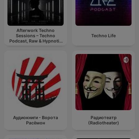
Afterwork Techno
Sessions – Techno
Techno Life
Podcast, Raw & Hypnotic
Techno Mixes
Аудиокниги - Ворота
Радиотеатр
Расёмон
(Radiotheater)