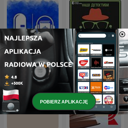
Аудіокниги українською
Наші детективи
(Студія Калідор та інші)
POBIERZ APLIKACJĘ