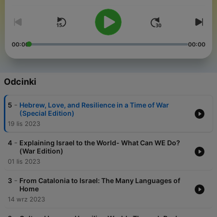
shed light on the concept of cultural intelligence.
00:00
00:00
Odcinki
-
5
Hebrew, Love, and Resilience in a Time of War
(Special Edition)
19 lis 2023
-
4
Explaining Israel to the World- What Can WE Do?
(War Edition)
01 lis 2023
-
3
From Catalonia to Israel: The Many Languages of
Home
14 wrz 2023