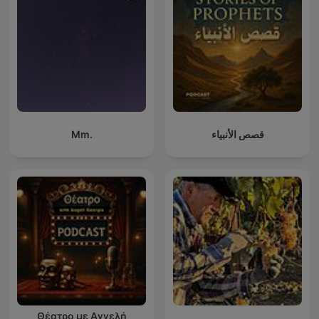
Mm.
قصص الأنبياء
Θέατρο με Αγγελή