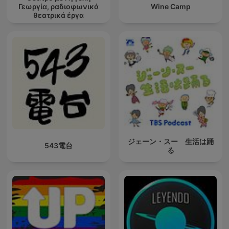
Γεωργία, ραδιοφωνικά
Wine Camp
θεατρικά έργα
ジェーン・スー 生活は踊
543電台
る