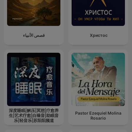
قصص الأنبياء
Христос
深度睡眠|解压|冥想|疗愈养
Pastor Ezequiel Molina
生|艺术疗愈|白噪音|助眠音
Rosario
乐|轻音乐|苏阳阳频道