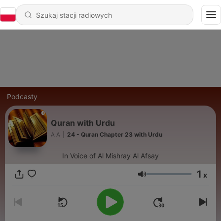
Podcasty
Quran with Urdu
A A
|
24 - Quran Chapter 23 with Urdu
In Voice of Al Mishray Al Afsay
1
x
Głośność