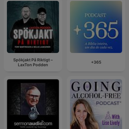
Spökjakt På Riktigt –
+365
LaxTon Podden