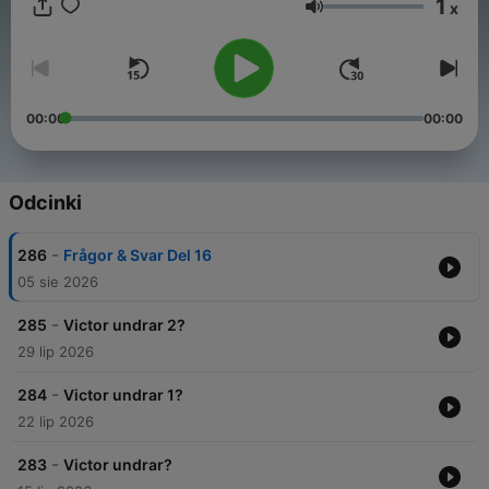
1
x
Głośność
00:00
00:00
Odcinki
-
286
Frågor & Svar Del 16
05 sie 2026
-
285
Victor undrar 2?
29 lip 2026
-
284
Victor undrar 1?
22 lip 2026
-
283
Victor undrar?