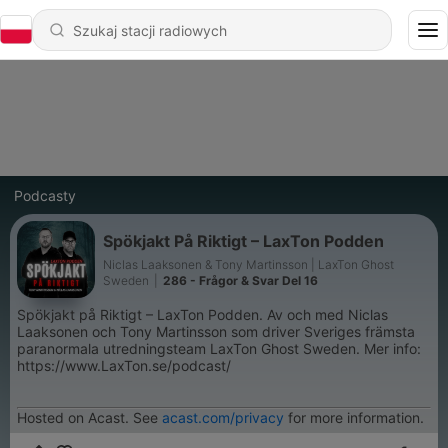
Podcasty
Spökjakt På Riktigt – LaxTon Podden
Niclas Laaksonen & Tony Martinsson | LaxTon Ghost
Sweden
|
286 - Frågor & Svar Del 16
Spökjakt på Riktigt – LaxTon Podden. Av och med Niclas
Laaksonen och Tony Martinsson som driver Sveriges främsta
paranormala utredningsteam LaxTon Ghost Sweden. Mer info:
https://www.LaxTon.se/podcast/
Hosted on Acast. See
acast.com/privacy
for more information.