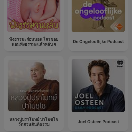
ฟังธรรมะก่อนนอน ใครชอบ
De Ongelooflijke Podcast
นอนฟังธรรมะแล้วหลับ จ
หลวงปู่ปราโมทย์ ปาโมชฺโช
Joel Osteen Podcast
วัดสวนสันติธรรม