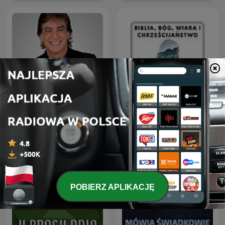
Biblia, Bóg, Wiara i
Dante Gebel Live
Chrześcijaństwo
POBIERZ APLIKACJĘ