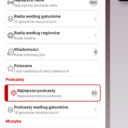
694
Najczęściej słuchane radia
Radia według gatunków
15 gatunków muzycznych
Radia według regionów
Radia lokalne
Wiadomości
9
Radia informacyjne
Polecane
Lista najlepszych stacji radiowych
Podcasty
Najlepsze podcasty
50
Najpopularniejsze podcasty
Podcasty według gatunków
18 gatunków tematycznych
Muzyka