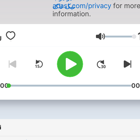
acast.com/privacy
for mor
تیک‌ تاک
information.
Głośność
:00
00
i