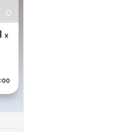
e
1
x
:00