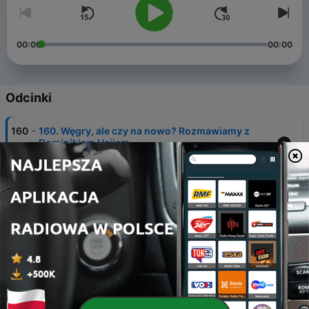
00:00
00:00
Odcinki
-
160
160. Węgry, ale czy na nowo? Rozmawiamy z
Dominikiem Hejjem
28 lip 2026
-
159
159. Cebule na Torcie #87 (15-07-2026)
20 lip 2026
-
158
158. Armenia - Rosja przegrywa, Zachód nie
wygrywa - rozmawiamy z Agnieszką Filipiak
13 lip 2026
-
157
157. Cebule na Torcie #86 (03-07-2026)
06 lip 2026