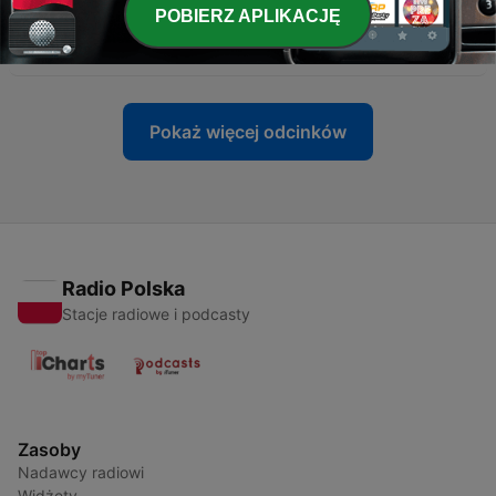
POBIERZ APLIKACJĘ
-
156
156. Cebule na Torcie #85 (23-06-2026)
29 cze 2026
Pokaż więcej odcinków
Radio Polska
Stacje radiowe i podcasty
Zasoby
Nadawcy radiowi
Widżety