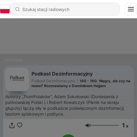
Podcasty
Podkast Dezinformacyjny
Podkast Dezinformacyjny
|
160 - 160. Węgry, ale czy na
nowo? Rozmawiamy z Dominikiem Hejjem
Autorzy „TrumPolaków”, Adam Sokołowski (Doniesienia z
putinowskiej Polski ) i Robert Kowalczyk (Piknik na skraju
głupoty) łączą siły w podkaście poświęconym dezinfomacji,
teoriom spiskowym i polityce.
1
x
Głośność