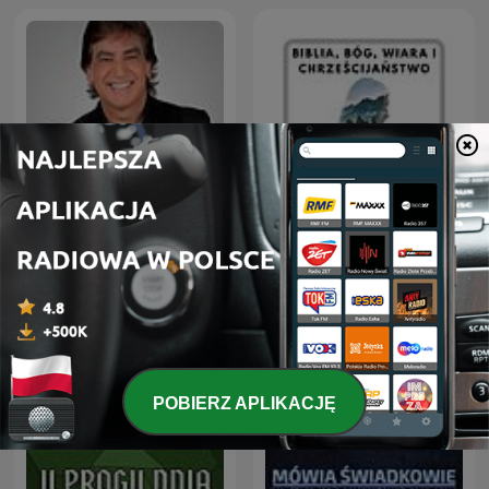
Biblia, Bóg, Wiara i
Dante Gebel Live
Chrześcijaństwo
POBIERZ APLIKACJĘ