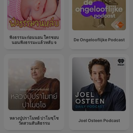
ฟังธรรมะก่อนนอน ใครชอบ
De Ongelooflijke Podcast
นอนฟังธรรมะแล้วหลับ จ
หลวงปู่ปราโมทย์ ปาโมชฺโช
Joel Osteen Podcast
วัดสวนสันติธรรม