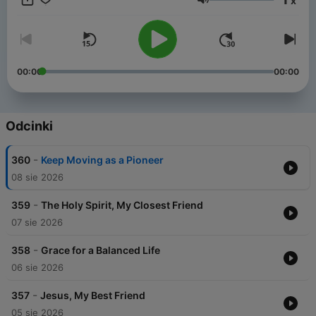
x
resonate the most with them.
Głośność
---
📻 Listen to Hustle Studios Radio 24/7!
🎧 Live stream:
https://radio.hustlestudios.ne...
00:00
00:00
🔊 All our podcasts — playing back to back, anytime!
Odcinki
-
360
Keep Moving as a Pioneer
08 sie 2026
-
359
The Holy Spirit, My Closest Friend
07 sie 2026
-
358
Grace for a Balanced Life
06 sie 2026
-
357
Jesus, My Best Friend
05 sie 2026