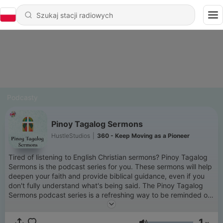
Podcasty
Pinoy Tagalog Sermons
HustleStudios
|
360 - Keep Moving as a Pioneer
Tired of listening to English Christian sermons? Pinoy Tagalog
Sermons is the podcast series for you. These sermons will help
deepen your faith and provide biblical guidance, even if you
don't fully understand what's being said. The Pinoy Tagalog
Sermons podcast series is a refreshing way to be reminded of
God's Word. The sermons are delivered by various pastors with
different topics, allowing listeners to choose which sermon will
1