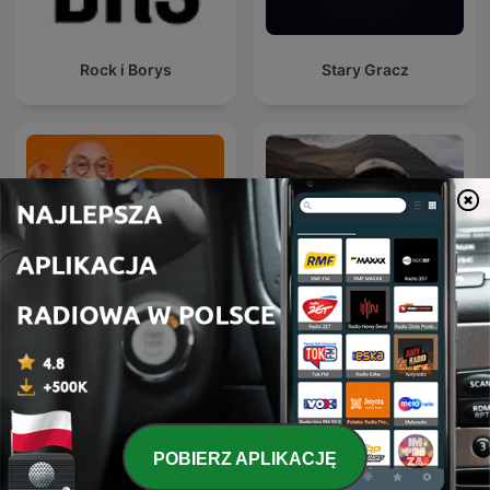
Rock i Borys
Stary Gracz
Nosel wkręca
Z Nowickim Po Drodze
POBIERZ APLIKACJĘ