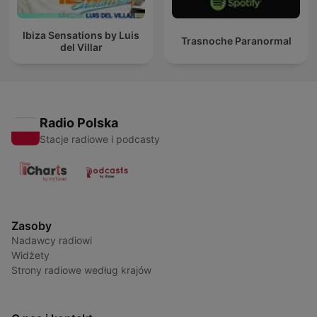
Ibiza Sensations by Luis
Trasnoche Paranormal
del Villar
Radio Polska
Stacje radiowe i podcasty
Zasoby
Nadawcy radiowi
Widżety
Strony radiowe według krajów