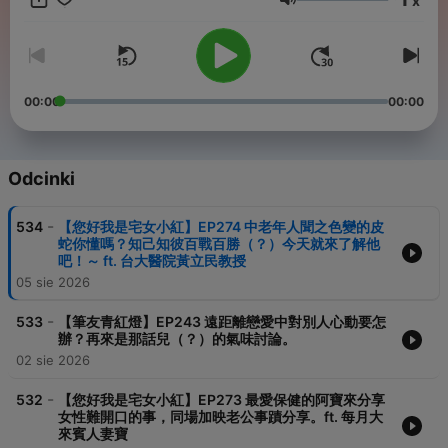
x
Głośność
2021年走出舒適圈踏入Podcast界，二度就業的婦女望大家牽成。
Music: Elvish Presto/64 Sundays/Digital Voyage by Twin
Musicom(twinmusicom.org)
00:00
00:00
有一些事要找我的話請聯絡王小姐：chunchiawang@gmail.com
Powered by
Firstory Hosting
Odcinki
-
534
【您好我是宅女小紅】EP274 中老年人聞之色變的皮
蛇你懂嗎？知己知彼百戰百勝（？）今天就來了解他
吧！～ ft. 台大醫院黃立民教授
05 sie 2026
-
533
【筆友青紅燈】EP243 遠距離戀愛中對別人心動要怎
辦？再來是那話兒（？）的氣味討論。
02 sie 2026
-
532
【您好我是宅女小紅】EP273 最愛保健的阿寶來分享
女性難開口的事，同場加映老公事蹟分享。ft. 每月大
來賓人妻寶