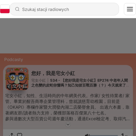
Podcasty
您好，我是宅女小紅
宅女小紅
|
534 - 【您好我是宅女小紅】EP274 中老年人聞
之色變的皮蛇你懂嗎？知己知彼百戰百勝（？）今天就來了解
他吧！～ ft. 台大醫院黃立民教授
宅女小紅，知性、生活時尚的中年網美代表。作家/ 女性待業者/ 家
管。畢業於醒吾商專企業管理科，曾就讀慈育幼稚園，目前是
《OKAPI》專欄作家暨大潤發內湖二店榮譽會員。 出過六本書，靠
著網友群/讀者熱力支持，榮獲部落格百傑第八十七名。
參與過數次大型百貨公司週年慶活動，通過Excel檢定考、取得汽車
駕照，曾參與國際龍舟錦標賽，並屢獲統一發票陸獎殊榮。
電視節目參與：《Super Sunday》錄影觀眾，以及曾在路邊看過
1
《綜藝大集合》拍攝。