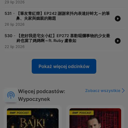
29 lip 2026
-
531
【筆友青紅燈】EP242 謝謝來抖內表達好蚌尢～的筆
鼻、夫家與姻親的難題
26 lip 2026
-
530
【您好我是宅女小紅】EP272 喜歡噁爛事物的少女最
終也當了媽媽啊～ft. Ruby 盧春如
22 lip 2026
Pokaż więcej odcinków
Zobacz wszystkie
Więcej podcastów:
Wypoczynek