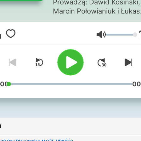
Prowadzą: Dawid Kosiński,
Marcin Połowianiuk i Łukas
Kotkowski Kontakt:
podcast@otechnologii.pl
Głośność
:00
00
i