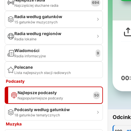
694
Najczęściej słuchane radia
Radia według gatunków
15 gatunków muzycznych
Radia według regionów
Radia lokalne
Wiadomości
9
Radia informacyjne
Polecane
Lista najlepszych stacji radiowych
00
Podcasty
Najlepsze podcasty
50
Najpopularniejsze podcasty
Podcasty według gatunków
18 gatunków tematycznych
Odcink
Muzyka