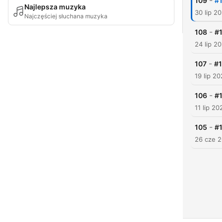
-
109
#
Najlepsza muzyka
30 lip 2
Najczęściej słuchana muzyka
-
108
#
24 lip 2
-
107
#1
19 lip 2
-
106
#1
11 lip 20
-
105
#
26 cze 