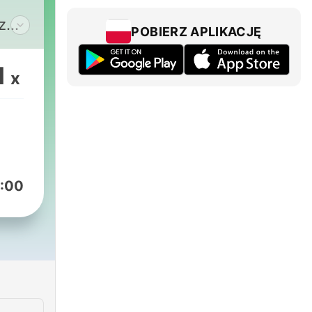
z
POBIERZ APLIKACJĘ
1
x
:00