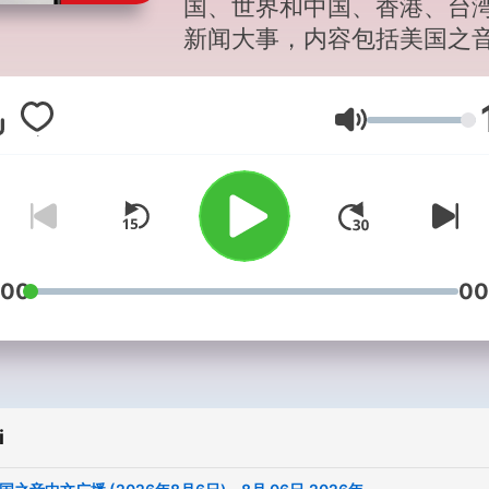
国、世界和中国、香港、台
新闻大事，内容包括美国之
世界各地记者的报道，其中
文部记者和特约记者的采访
Głośność
道，背景报道、世界报章杂
章介绍以及新闻评论等等。
时间周一至周五下午5点，北
间周二至周六早上6点，敬请
收听。
:00
00
i