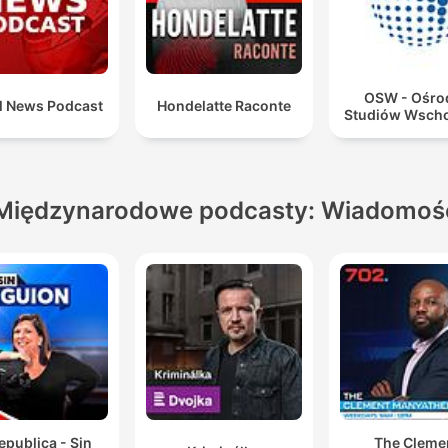
OSW - Ośro
l News Podcast
Hondelatte Raconte
Studiów Wsch
Międzynarodowe podcasty: Wiadomoś
epublica - Sin
The Cleme