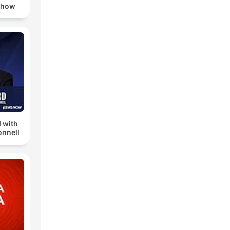
Show
 with
nnell