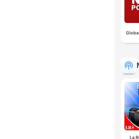
Globa
La R