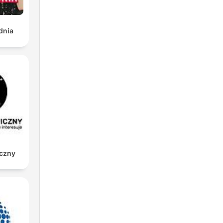
dnia
iczny