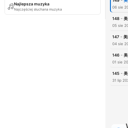
-
149
美
Najlepsza muzyka
06 sie 2
Najczęściej słuchana muzyka
-
148
美
05 sie 2
-
147
美
04 sie 2
-
146
美
01 sie 2
-
145
美
31 lip 2