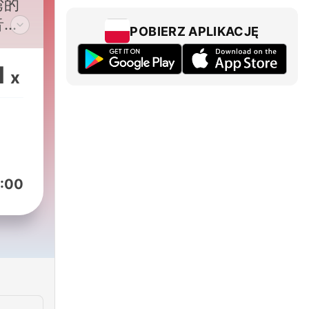
湾的
音驻
POBIERZ APLIKACJĘ
有中
报
1
x
志文
美东
京时
准时
:00