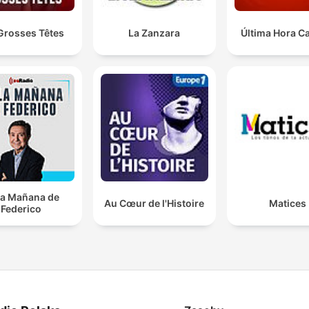
Grosses Têtes
La Zanzara
Última Hora C
la Mañana de
Au Cœur de l'Histoire
Matices
Federico