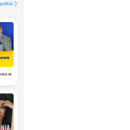
ystkie
owa w