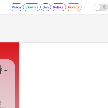
Praca
Siłownia
Sen
Relaks
Podróż
 -
美