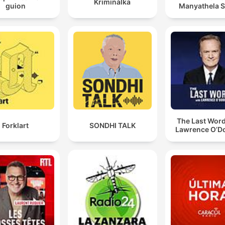
Kriminálka
guion
Manyathela 
The Last Word
Forklart
SONDHI TALK
Lawrence O’Do