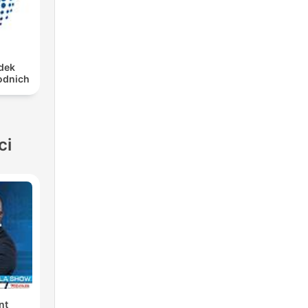
dek
odnich
ci
nt