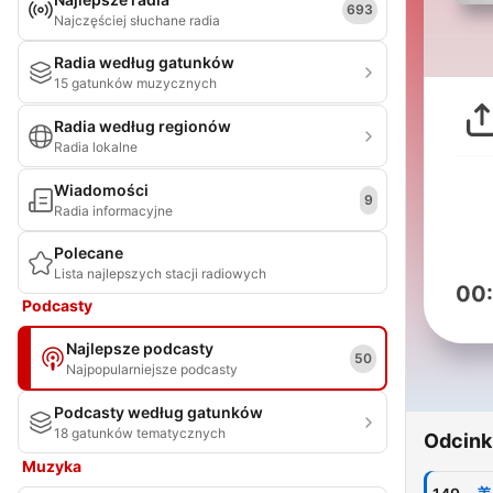
693
Najczęściej słuchane radia
Radia według gatunków
15 gatunków muzycznych
Radia według regionów
Radia lokalne
Wiadomości
9
Radia informacyjne
Polecane
Lista najlepszych stacji radiowych
00
Podcasty
Najlepsze podcasty
50
Najpopularniejsze podcasty
Podcasty według gatunków
18 gatunków tematycznych
Odcink
Muzyka