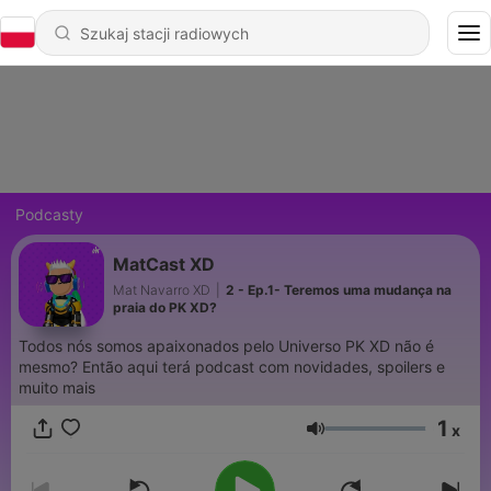
Podcasty
MatCast XD
Mat Navarro XD
|
2 - Ep.1- Teremos uma mudança na
praia do PK XD?
Todos nós somos apaixonados pelo Universo PK XD não é
mesmo? Então aqui terá podcast com novidades, spoilers e
muito mais
1
x
Głośność