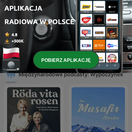
Wrzuć na luz - podcast
CLUB 90
motoryzacyjny
POBIERZ APLIKACJĘ
Międzynarodowe podcasty: Wypoczynek