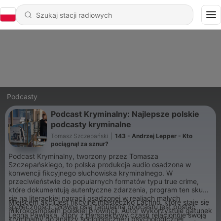
Podcasty
Podcast Kryminalny: Najlepsze polskie
podcasty kryminalne
Tomasz Szczepański
|
143 - Andrzej Lepper - Kto
pociągnął za sznur?
Podcast Kryminalny, tworzony przez Tomasza
Szczepańskiego, to polska produkcja audio osadzona w
konwencji fikcyjnego słuchowiska kryminalnego. W
przeciwieństwie do popularnych formatów typu true crime,
które dokumentują autentyczne zdarzenia, program ten skupia
się na literackiej narracji osadzonej w realiach małych
Miejscem akcji jest fikcyjne miasteczko Lachno, które staje się
społeczności. Główną osią fabularną podcastu jest postać
mikrokosmosem polskiej prowincji. Autor wykorzystuje gatunek
Leona Pawlaka, który z perspektywy czasu relacjonuje swoją
kryminalny do analizy socjologicznej i psychologicznej