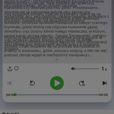
służbę w policji – od momentu stawiania pierwszych kroków
mieszkańców, punktując takie zjawiska jak hipokryzja,
jako posterunkowy, aż po stopień sierżanta.
ksenofobia czy destrukcyjna moc plotki. Przedstawiane
zbrodnie nie są traktowane jedynie jako sensacyjne
Pod względem formatu, Podcast Kryminalny opiera się na
wydarzenia, lecz jako rodzinne i lokalne tragedie, wynikające z
pierwszoosobowej narracji prowadzonej przez głównego
chciwości, namiętności lub długoletnich animozji.
bohatera. Stylistyka opowieści nawiązuje do klasyki czarnego
kryminału, gdzie istotną rolę odgrywa budowanie gęstej
atmosfery oraz duszny klimat małego miasteczka, w którym
niemal każdy skrywa sekrety. Tomasz Szczepański, pełniący
Produkcja skierowana jest do odbiorców poszukujących w
rolę narratora i autora, kładzie duży nacisk na detale
audycjach kryminalnych czegoś więcej niż tylko rekonstrukcji
obyczajowe oraz emocjonalny wymiar pracy w organach
zbrodni. Dzięki skupieniu się na procesie dochodzenia do
ścigania.
prawdy w środowisku, gdzie „wszyscy szepcą, a nikt nie wie”,
podcast oferuje wgląd w mechanizmy manipulacji i
społecznego wykluczenia. Jest to propozycja dla słuchaczy
ceniących rozbudowaną fabułę, autorski język oraz klimat
1
tajemnicy, w której granica między sprawcą a ofiarą bywa
x
Głośność
zatarta przez lokalne układy i wzajemne zaszłości
mieszkańców. Program wyróżnia się na rynku
polskojęzycznych podcastów konsekwentnym budowaniem
własnego świata przedstawionego i skupieniem na psychologii
postaci.
00:00
00:00