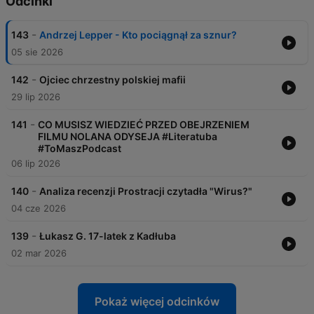
Odcinki
-
143
Andrzej Lepper - Kto pociągnął za sznur?
05 sie 2026
-
142
Ojciec chrzestny polskiej mafii
29 lip 2026
-
141
CO MUSISZ WIEDZIEĆ PRZED OBEJRZENIEM
FILMU NOLANA ODYSEJA #Literatuba
#ToMaszPodcast
06 lip 2026
-
140
Analiza recenzji Prostracji czytadła "Wirus?"
04 cze 2026
-
139
Łukasz G. 17-latek z Kadłuba
02 mar 2026
Pokaż więcej odcinków