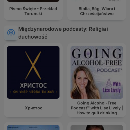
Pismo Święte - Przekład
Biblia, Bóg, Wiara i
Toruński
Chrześcijaństwo
Międzynarodowe podcasty: Religia i
duchowość
Going Alcohol-Free
Христос
Podcast™ with Lise Lively |
How to quit drinking
alcohol