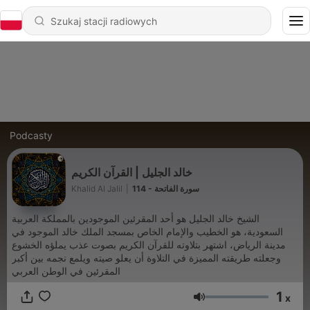
Podcasty
خالد الجليل | القرآن الكريم
Khalid Al Jalil
|
114 - سورة الفاتحة
الشيخ خالد الجليل هو أحد المقرئين الموجودين بالمملكة العربية
السعودية، هو الخطيب والإمام الخاص بمسجد الملك خالد الموجود في
مدينة الرياض، اشتهر بتلاوته للقرآن الكريم بصوت عذب يملؤه الخشوع
وجعلته طريقته المميزة في التلاوة أن يعلو صيته ويلمع نجمه بين أكبر
المقرئين في الوطن العربي
1
x
Głośność