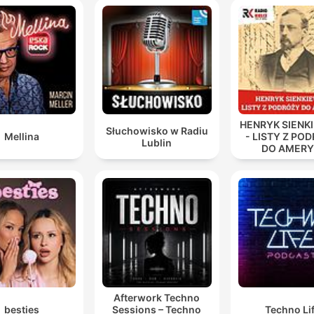
HENRYK SIENK
Słuchowisko w Radiu
Mellina
- LISTY Z PO
Lublin
DO AMERY
Afterwork Techno
besties
Sessions – Techno
Techno Li