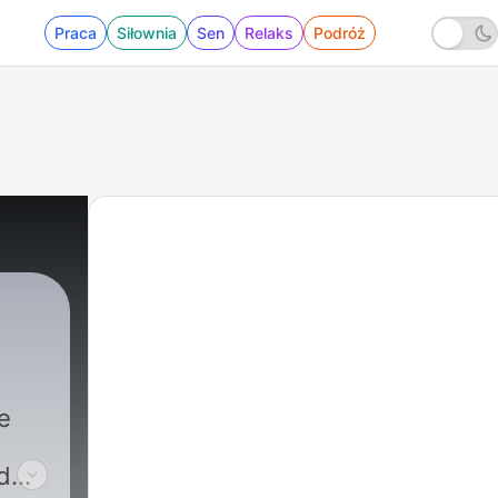
Praca
Siłownia
Sen
Relaks
Podróż
e
d