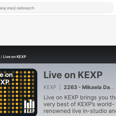
Live on KEXP
Live on KEXP
KEXP
|
2263 - Mikaela Davis (Live on KEXP)
Live on KEXP brings you th
very best of KEXP’s world-
renowned live in-studio an