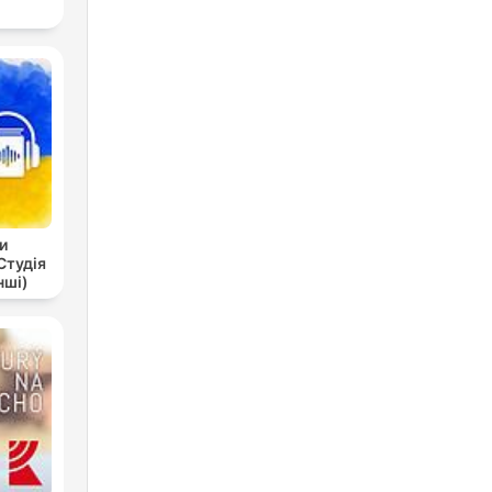
и
Студія
нші)