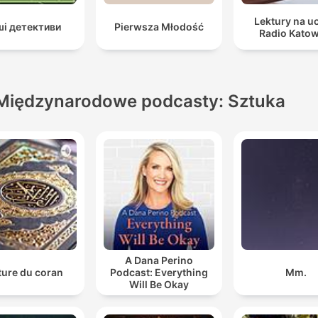
Lektury na u
і детективи
Pierwsza Młodość
Radio Katow
Międzynarodowe podcasty: Sztuka
A Dana Perino
ture du coran
Podcast: Everything
Mm.
Will Be Okay