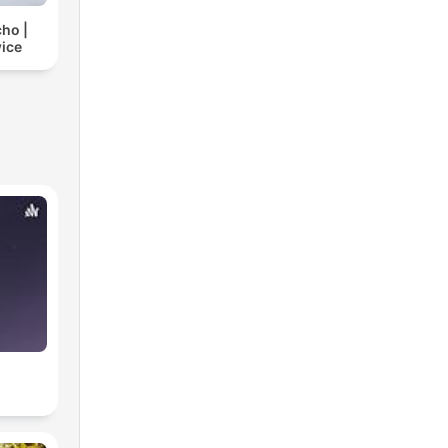
cho |
ice