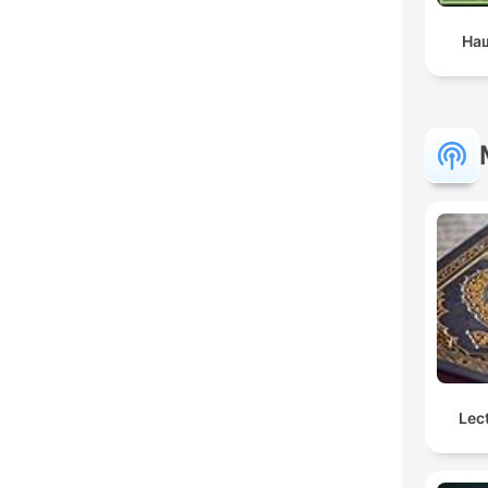
Наш
Lec