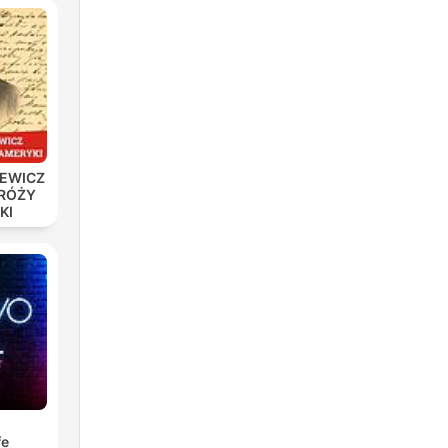
IEWICZ
DRÓŻY
KI
fe