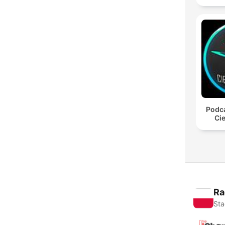
Podca
Cie
Ra
Sta