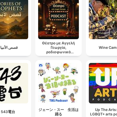
Θέατρο με Αγγελή
قصص الأنبيا
Γεωργία,
Wine Cam
ραδιοφωνικά
θεατρικά έργα
ジェーン・スー 生活は
Up The Arts
543電台
踊る
LGBQT+ arts p