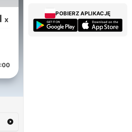
h
w
POBIERZ APLIKACJĘ
1
g
x
res
ll
s
exp.
:00