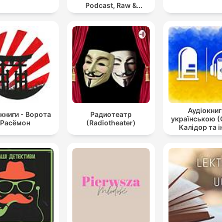
Podcast, Raw &
Hypnotic Techno
Mixes
Аудіокниг
книги - Ворота
Радиотеатр
українською (
Расёмон
(Radiotheater)
Калідор та і