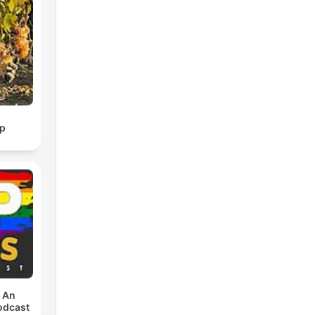
p
: An
odcast