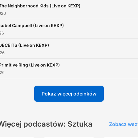
The Neighborhood Kids (Live on KEXP)
026
Isobel Campbell (Live on KEXP)
026
DECEITS (Live on KEXP)
026
Primitive Ring (Live on KEXP)
026
Pokaż więcej odcinków
Więcej podcastów: Sztuka
Zobacz wsz