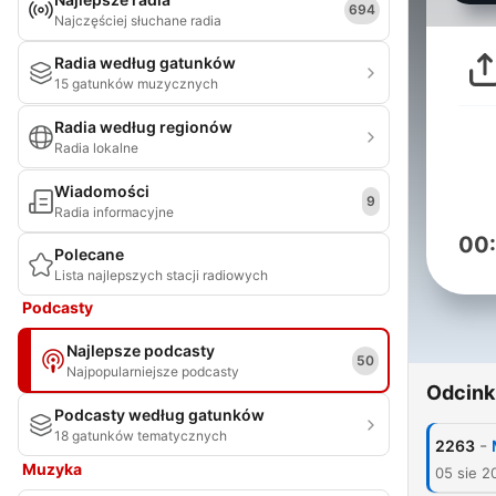
694
Najczęściej słuchane radia
Radia według gatunków
15 gatunków muzycznych
Radia według regionów
Radia lokalne
Wiadomości
9
Radia informacyjne
00
Polecane
Lista najlepszych stacji radiowych
Podcasty
Najlepsze podcasty
50
Najpopularniejsze podcasty
Odcink
Podcasty według gatunków
18 gatunków tematycznych
-
2263
Muzyka
05 sie 2