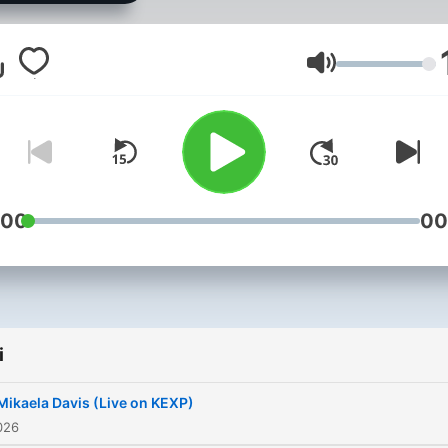
remote performances. Eac
week, we’ll bring you a ne
live session, from emergin
Głośność
artists to well-established
acts, spanning styles, gen
and cultures. Full video of a
Live on KEXP performance
available at youtube.com/k
:00
00
i
Mikaela Davis (Live on KEXP)
026