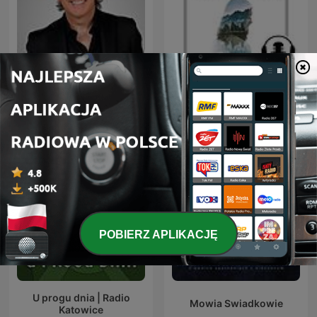
Biblia, Bóg, Wiara i
Dante Gebel Live
Chrześcijaństwo
POBIERZ APLIKACJĘ
U progu dnia | Radio
Mowia Swiadkowie
Katowice