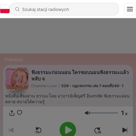
Podcasty
ฟังธรรมะก่อนนอน ใครชอบนอนฟังธรรมะแล้ว
หลับ จ
Dhamma Lover
|
529 - กฎแห่งกรรม เล่ม 7 ตอนที่240- 1
หนังสือเสียงอ่าน ธรรมะโดย อาจารย์เพ็ญศรี อินทรทัต ฟังธรรมะผ่อน
คลาย สบายได้ความรู้
1
x
Głośność