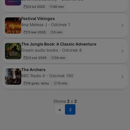
23 lut 2025
40 min
Festival Vikingos
Ana Melissa J - Odcinek 1
15 kwi 2026
5 min
The Jungle Book: A Classic Adventure
Dream audio books - Odcinek 8
23 cze 2026
34 min
The Archers
BBC Radio 4 - Odcinek 190
16 godz. temu
13 min
Strona
2
z
2
<
2