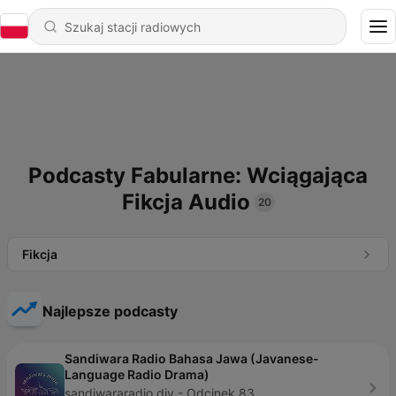
Podcasty Fabularne: Wciągająca
Fikcja Audio
20
Fikcja
Najlepsze podcasty
Sandiwara Radio Bahasa Jawa (Javanese-
Language Radio Drama)
sandiwararadio.diy - Odcinek 83