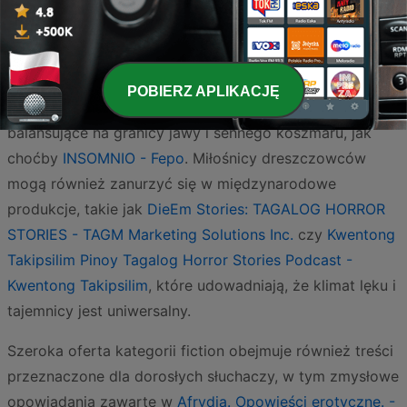
tylko teatr tradycyjny. To dynamicznie rozwijające się
gatunki, które zaspokajają gusta najbardziej
wymagających odbiorców, od fanów grozy po
miłośników fantasy. Dla osób o mocnych nerwach
POBIERZ APLIKACJĘ
idealnym wyborem będą mroczne opowieści
balansujące na granicy jawy i sennego koszmaru, jak
choćby
INSOMNIO - Fepo
. Miłośnicy dreszczowców
mogą również zanurzyć się w międzynarodowe
produkcje, takie jak
DieEm Stories: TAGALOG HORROR
STORIES - TAGM Marketing Solutions Inc.
czy
Kwentong
Takipsilim Pinoy Tagalog Horror Stories Podcast -
Kwentong Takipsilim
, które udowadniają, że klimat lęku i
tajemnicy jest uniwersalny.
Szeroka oferta kategorii fiction obejmuje również treści
przeznaczone dla dorosłych słuchaczy, w tym zmysłowe
opowiadania zawarte w
Afrydia. Opowieści erotyczne. -