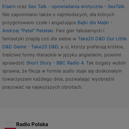
Eisern
oraz
Sex Talk - opowiadania erotyczne - SexTalk
.
Nie zapomniano także o najmłodszych, dla których
przygotowano czułe i angażujące
Bajki dla Majki -
Andrzej "Petel" Petelski
. Fani gier fabularnych i
fantastyki znajdą coś dla siebie w
Take20 D&D Our Little
D&D Game - Take20 D&D
, a ci, którzy preferują krótkie,
treściwe formy literackie w języku angielskim, powinni
sprawdzić
Short Story - BBC Radio 4
. Tak bogaty wybór
sprawia, że fikcja w formie audio staje się doskonałym
towarzyszem każdego dnia, pozwalając wyobraźni
pracować na najwyższych obrotach.
Radio Polska