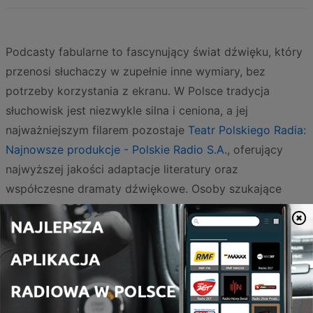
Podcasty fabularne to fascynujący świat dźwięku, który
przenosi słuchaczy w zupełnie inne wymiary, bez
potrzeby korzystania z ekranu. W Polsce tradycja
słuchowisk jest niezwykle silna i ceniona, a jej
najważniejszym filarem pozostaje
Teatr Polskiego Radia:
Najnowsze produkcje - Polskie Radio S.A.
, oferujący
najwyższej jakości adaptacje literatury oraz
współczesne dramaty dźwiękowe. Osoby szukające
lżejszych form i klasyki polskiego humoru z pewnością
docenią zbiory takie jak
Powtórka z Rozrywki - Wybrał:
Z. Zeranski
, które stanowią doskonały przegląd
inteligentnej satyry i radiowej rozrywki.
Współczesna fikcja audio to jednak znacznie więcej niż