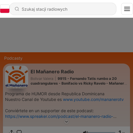
Podcasty
El Mañanero Radio
Bolivar Valera
|
9915 - Fernando Tatis rumbo a 20
cuadrangulares - Bonifacio vs Ricky Ravelo - Mañanero
Sports
Programa de HUMOR desde Republica Dominicana
Nuestro Canal de Youtube es
www.youtube.com/mananerotv
Conviértete en un supporter de este podcast:
https://www.spreaker.com/podcast/el-mananero-radio-
-3086101/support
.
1