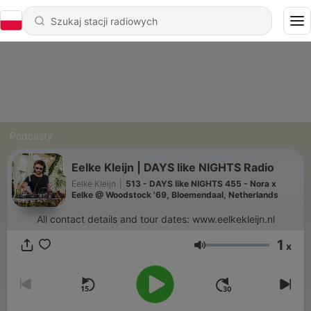
Podcasty
Eelke Kleijn | DAYS like NIGHTS Radio
Eelke Kleijn
|
513 - DAYS like NIGHTS 455 - Nora x
Eelke @ Woodstock '69, Bloemendaal, Netherlands
All contact details and tour dates: www.eelkekleijn.nl
1
x
Głośność