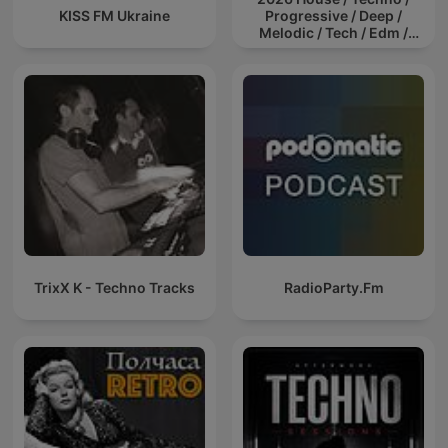
KISS FM Ukraine
Progressive / Deep /
Melodic / Tech / Edm /
Afro / ibiza DJ Mix / Set /
Podcast / Electronic
Dance Musi
TrixX K - Techno Tracks
RadioParty.Fm