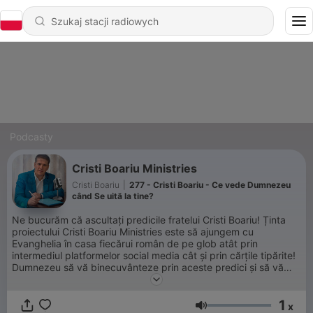
Podcasty
Cristi Boariu Ministries
Cristi Boariu
|
277 - Cristi Boariu - Ce vede Dumnezeu
când Se uită la tine?
Ne bucurăm că ascultați predicile fratelui Cristi Boariu! Ținta
proiectului Cristi Boariu Ministries este să ajungem cu
Evanghelia în casa fiecărui român de pe glob atât prin
intermediul platformelor social media cât și prin cărțile tipărite!
Dumnezeu să vă binecuvânteze prin aceste predici și să vă
ajute să fiți cât mai aproape de cer!
1
x
Głośność