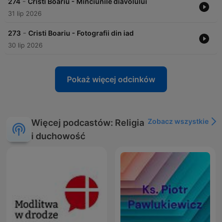
-
274
Cristi Boariu - Minciunile diavolului
31 lip 2026
-
273
Cristi Boariu - Fotografii din iad
30 lip 2026
Pokaż więcej odcinków
Zobacz wszystkie
Więcej podcastów: Religia
i duchowość