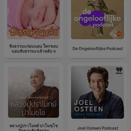
ฟังธรรมะก่อนนอน ใครชอบ
De Ongelooflijke Podcast
นอนฟังธรรมะแล้วหลับ จ
หลวงปู่ปราโมทย์ ปาโมชฺโช
Joel Osteen Podcast
วัดสวนสันติธรรม