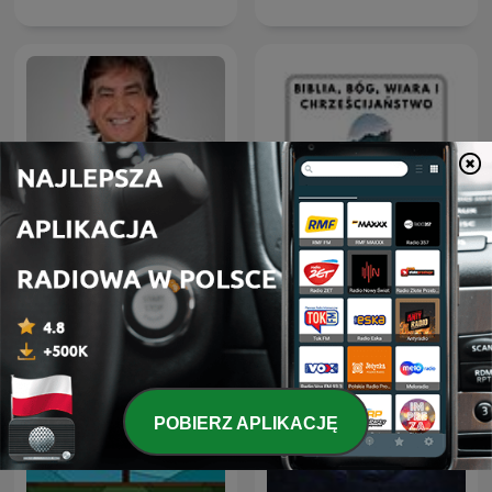
Biblia, Bóg, Wiara i
Dante Gebel Live
Chrześcijaństwo
POBIERZ APLIKACJĘ