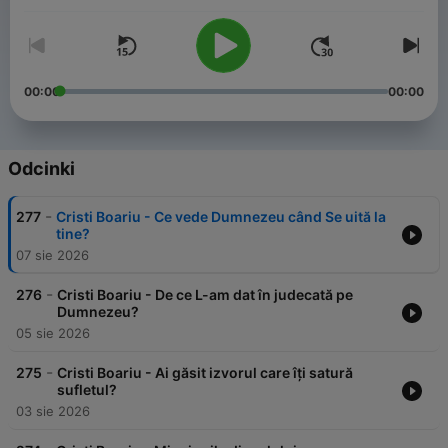
00:00
00:00
Odcinki
-
277
Cristi Boariu - Ce vede Dumnezeu când Se uită la
tine?
07 sie 2026
-
276
Cristi Boariu - De ce L-am dat în judecată pe
Dumnezeu?
05 sie 2026
-
275
Cristi Boariu - Ai găsit izvorul care îți satură
sufletul?
03 sie 2026