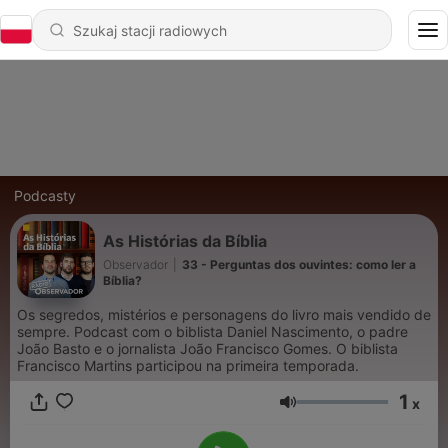
Podcasty
As Histórias da Bíblia
Observador
|
33 - Perguntas dos ouvintes: como ler a
Bíblia?
Os segredos, mistérios e personagens do livro mais vendido de
sempre. Podcast com o biblista Daniel Nascimento, o padre
João Basto e o jornalista João Francisco Gomes. O biblista
Francisco Martins participou na primeira temporada.
1
x
Głośność