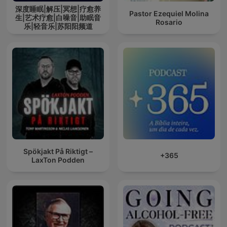
深度睡眠|解压|冥想|疗愈养
Pastor Ezequiel Molina
生|艺术疗愈|白噪音|助眠音
Rosario
乐|轻音乐|苏阳阳频道
Spökjakt På Riktigt –
+365
LaxTon Podden