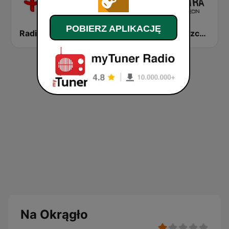
POBIERZ APLIKACJĘ
Radio PLUS Koszalin
Polskie Radio Zachód 103FM
Radio Szczecin Extra
Na Okrągło