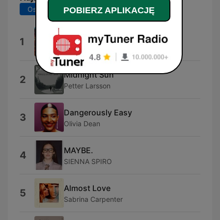
Ostatnie 7 dni
Ostatnie 30 dni
POBIERZ APLIKACJĘ
Lucidity
1
Tame Impala
Midnight Sun
2
Petter Larsson
Dangerously Easy
3
Olivia Dean
MAYBE.
4
SIENNA SPIRO
Almost Love
5
Sabrina Carpenter