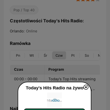
Pop / Top 40
Częstotliwości Today's Hits Radio:
Orlando:
Online
Ramówka
Pn
Wt
Śr
Czw
Pt
So
Nd
Czas
Program
00:00 - 00:00
Today's Top Hits streaming
24/7 with limited
Today's Hits Radio na żywo
commercial interruptions -
Hitsradio.com
Najlepsze piosenki