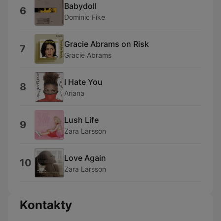
Babydoll
6
Dominic Fike
Gracie Abrams on Risk
7
Gracie Abrams
I Hate You
8
Ariana
Lush Life
9
Zara Larsson
Love Again
10
Zara Larsson
Kontakty