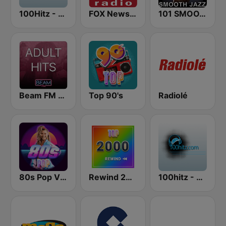
100Hitz - Hot Hitz
FOX News Radio
101 SMOOTH JAZZ
Beam FM - Adult Hits
Top 90's
Radiolé
80s Pop Vibes
Rewind 2000's
100hitz - Top 40