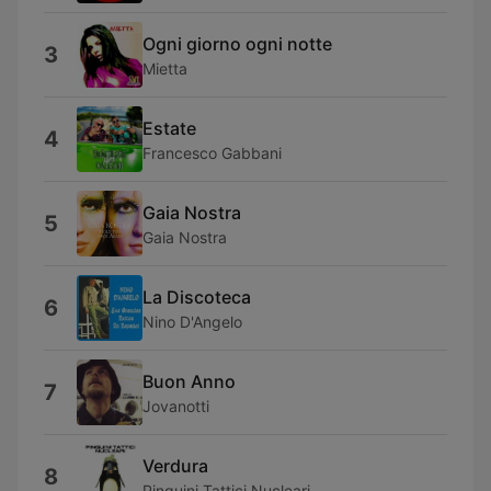
Ogni giorno ogni notte
3
Mietta
Estate
4
Francesco Gabbani
Gaia Nostra
5
Gaia Nostra
La Discoteca
6
Nino D'Angelo
Buon Anno
7
Jovanotti
Verdura
8
Pinguini Tattici Nucleari