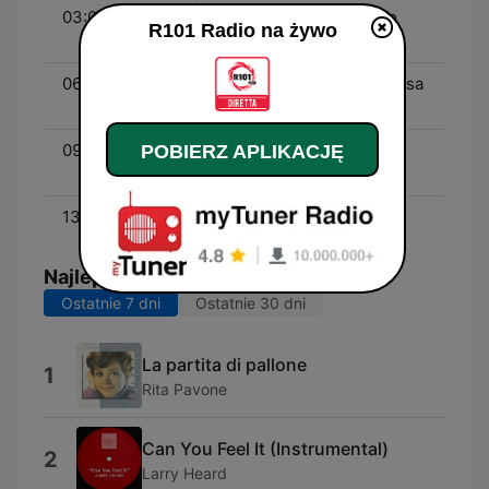
03:00 - 06:00
Procediamo - Fernando
R101 Radio na żywo
Proce
06:00 - 09:00
Alvin e Katia - Katia Follesa
e Alvin
09:00 - 13:00
Quelli Del Weekend - Fil
POBIERZ APLIKACJĘ
Grondona
13:00 - 23:59
Enjoy The Weekend!
Najlepsze piosenki
Ostatnie 7 dni
Ostatnie 30 dni
La partita di pallone
1
Rita Pavone
Can You Feel It (Instrumental)
2
Larry Heard