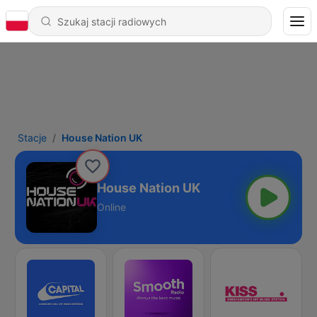
Stacje
House Nation UK
House Nation UK
Online