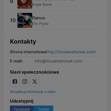
9
Angie Stone
Pjanoo
10
Eric Prydz
Kontakty
Strona internetowa
http://housenationuk.com/
E-mail:
info@housenationuk.com
Sieci społecznościowe
Aktualizuj informacje o radio
Udostępnij
Facebook
Twitter