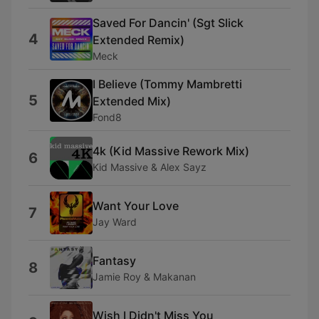
Saved For Dancin' (Sgt Slick
4
Extended Remix)
Meck
I Believe (Tommy Mambretti
5
Extended Mix)
Fond8
4k (Kid Massive Rework Mix)
6
Kid Massive & Alex Sayz
Want Your Love
7
Jay Ward
Fantasy
8
Jamie Roy & Makanan
Wish I Didn't Miss You