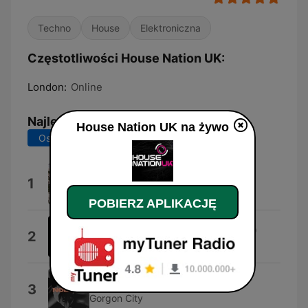
Techno
House
Elektroniczna
Częstotliwości House Nation UK:
London:
Online
Najlepsze piosenki
House Nation UK na żywo
Ostatnie 7 dni
Ostatnie 30 dni
House Music
1
UK House Music
POBIERZ APLIKACJĘ
My Love (Zsak Extended Remix)
2
Zsak & Crazibiza
Nobody
3
Gorgon City