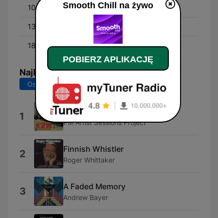
Smooth Chill na żywo
10:00 - 13:00
Smooth Chill Mornings
13:00 - 18:00
Smooth Chill Afternoons
18:00 - 00:00
Smooth Chill Evenings
POBIERZ APLIKACJĘ
Najlepsze piosenki
Ostatnie 7 dni
Ostatnie 30 dni
Gorgeous
1
PM Artist Sessions Project
Finnish Whistler
2
Roger Whittaker
A Faded Memory
3
Andrew Bayer