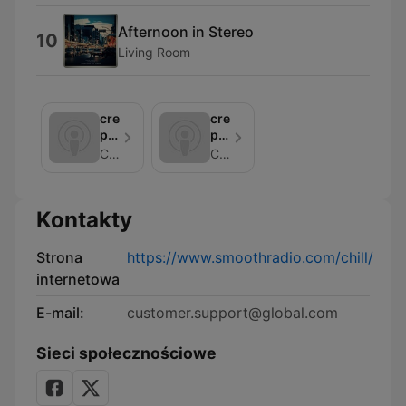
Afternoon in Stereo
10
Living Room
creation
creation
podcasts:
podcasts:
chilledlife
chillmeditationpodcast
Chill
Chill
Kontakty
Strona
https://www.smoothradio.com/chill/
internetowa
E-mail:
customer.support@global.com
Sieci społecznościowe