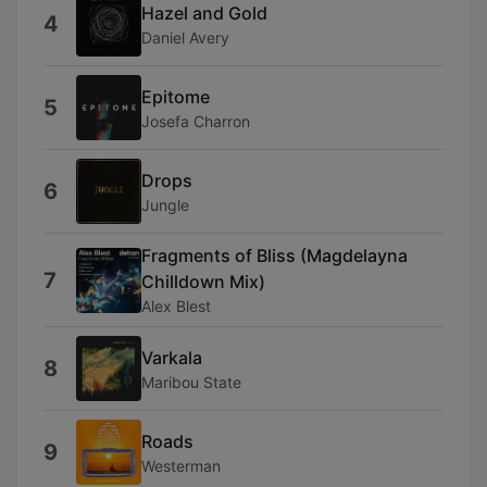
Hazel and Gold
4
Daniel Avery
Epitome
5
Josefa Charron
Drops
6
Jungle
Fragments of Bliss (Magdelayna
7
Chilldown Mix)
Alex Blest
Varkala
8
Maribou State
Roads
9
Westerman