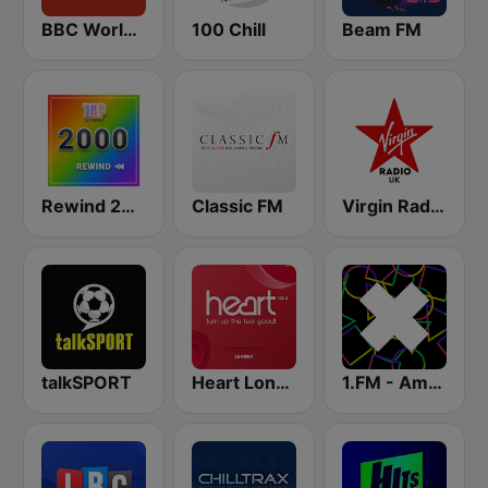
BBC World Service
100 Chill
Beam FM
Rewind 2000's
Classic FM
Virgin Radio UK
talkSPORT
Heart London
1.FM - Amsterdam Trance