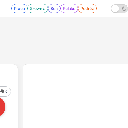
Praca
Siłownia
Sen
Relaks
Podróż
6