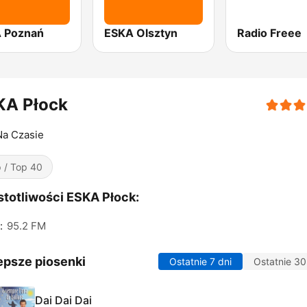
 Poznań
ESKA Olsztyn
Radio Freee
KA Płock
Na Czasie
 / Top 40
totliwości ESKA Płock:
:
95.2 FM
epsze piosenki
Ostatnie 7 dni
Ostatnie 30
Dai Dai Dai