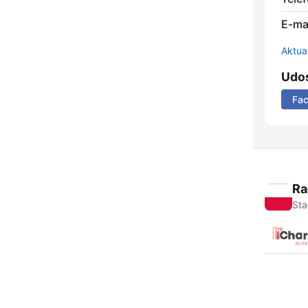
E-mai
Aktual
Udos
Fa
Ra
Sta