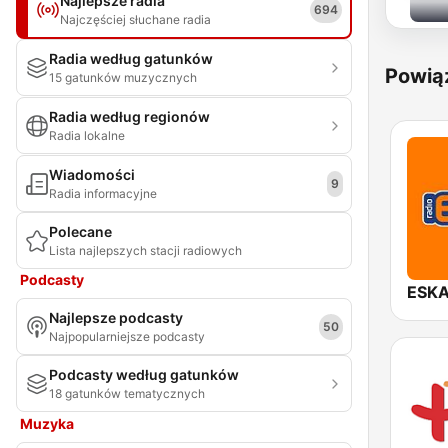
Najlepsze radia
694
Najczęściej słuchane radia
Radia według gatunków
Powią
15 gatunków muzycznych
Radia według regionów
Radia lokalne
Wiadomości
9
Radia informacyjne
Polecane
Lista najlepszych stacji radiowych
Podcasty
ESKA
Najlepsze podcasty
50
Najpopularniejsze podcasty
Podcasty według gatunków
18 gatunków tematycznych
Muzyka