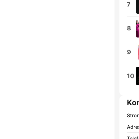
7
8
9
10
Ko
Stro
Adre
Telef