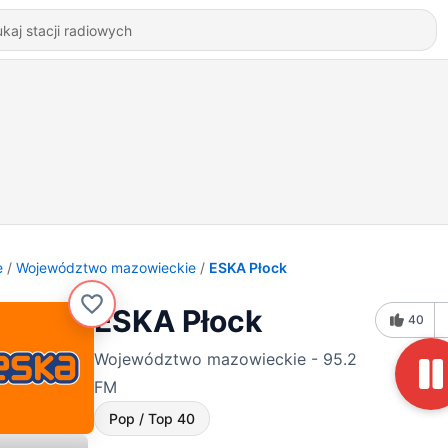
e
Województwo mazowieckie
ESKA Płock
ESKA Płock
40
Województwo mazowieckie - 95.2
FM
Pop / Top 40