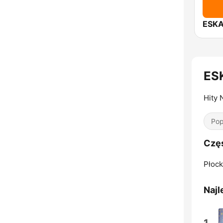
ESKA
ES
Hity 
Pop
Częs
Płock
Najl