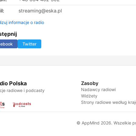
l:
streaming@eska.pl
izuj informacje o radio
tępnij
cebook
Twitter
dio Polska
Zasoby
Nadawcy radiowi
cje radiowe i podcasty
Widżety
Strony radiowe według kra
© AppMind 2026. Wszelkie p