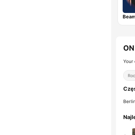
Bea
ON 
Your 
Ro
Częs
Berli
Najl