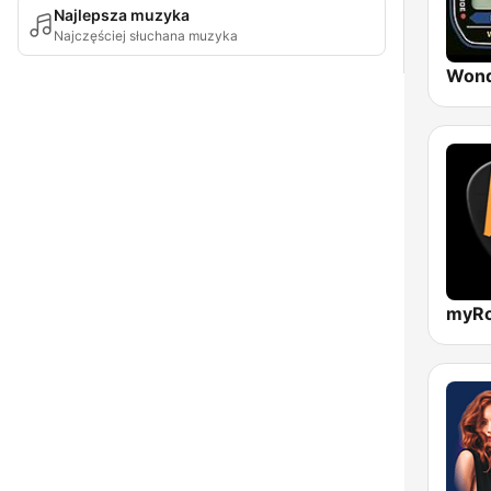
Najlepsza muzyka
Najczęściej słuchana muzyka
Wond
myRo