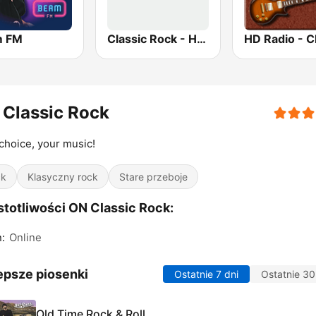
m FM
Classic Rock - Hits Radio
Classic Rock
choice, your music!
ck
Klasyczny rock
Stare przeboje
totliwości ON Classic Rock:
n:
Online
epsze piosenki
Ostatnie 7 dni
Ostatnie 30
Old Time Rock & Roll