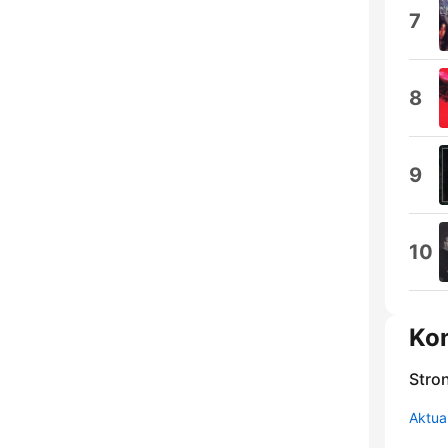
7
8
9
10
Ko
Stro
Aktual