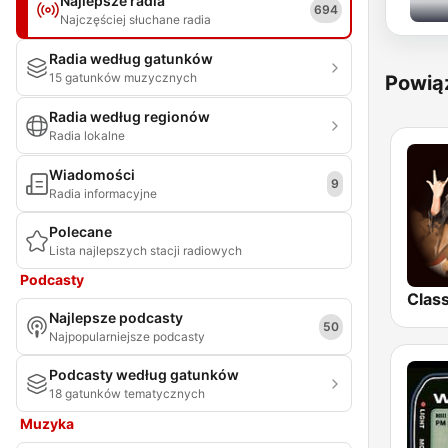
Najlepsze radia
694
Najczęściej słuchane radia
Radia według gatunków
15 gatunków muzycznych
Powią
Radia według regionów
Radia lokalne
Wiadomości
9
Radia informacyjne
Polecane
Lista najlepszych stacji radiowych
Podcasty
Najlepsze podcasty
50
Najpopularniejsze podcasty
Podcasty według gatunków
18 gatunków tematycznych
Muzyka