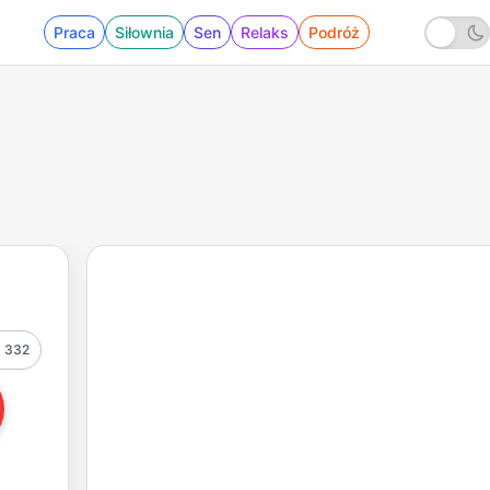
Praca
Siłownia
Sen
Relaks
Podróż
332