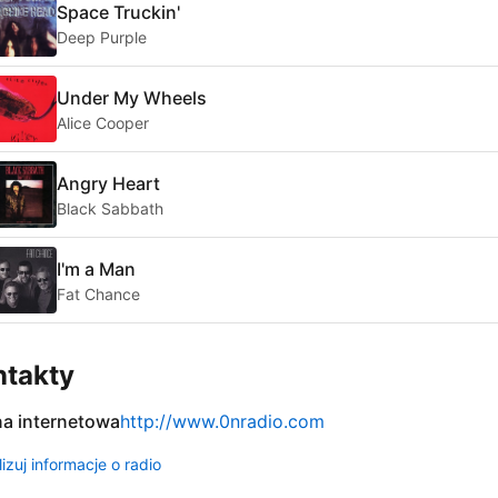
Space Truckin'
Deep Purple
Under My Wheels
Alice Cooper
Angry Heart
Black Sabbath
I'm a Man
Fat Chance
ntakty
na internetowa
http://www.0nradio.com
izuj informacje o radio