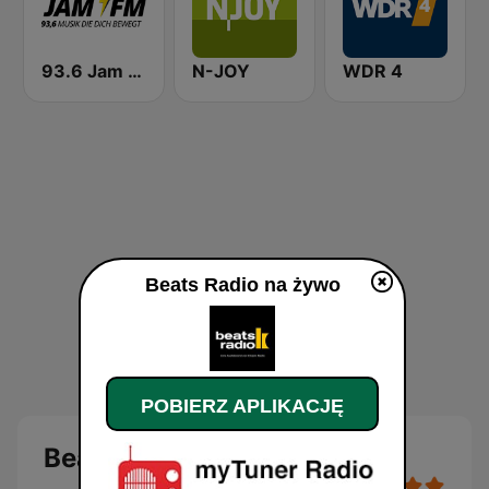
93.6 Jam FM
N-JOY
WDR 4
Beats Radio na żywo
POBIERZ APLIKACJĘ
Beats Radio