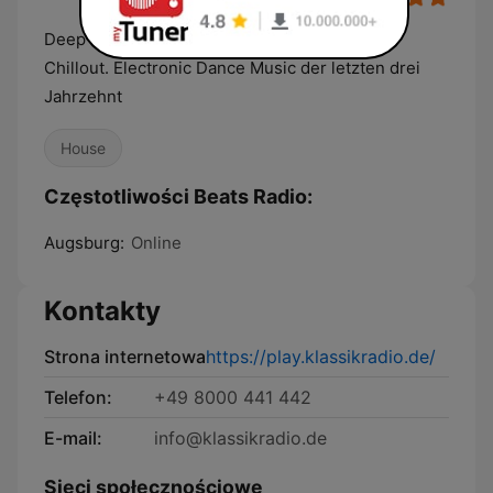
Deep House, House, Electro, Nu-Disco und
Chillout. Electronic Dance Music der letzten drei
Jahrzehnt
House
Częstotliwości Beats Radio:
Augsburg:
Online
Kontakty
Strona internetowa
https://play.klassikradio.de/
Telefon:
+49 8000 441 442
E-mail:
info@klassikradio.de
Sieci społecznościowe