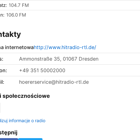
tz:
104.7 FM
n:
106.0 FM
ntakty
na internetowa
http://www.hitradio-rtl.de/
s:
Ammonstraße 35, 01067 Dresden
on:
+49 351 50002000
l:
hoererservice@hitradio-rtl.de
i społecznościowe
izuj informacje o radio
tępnij