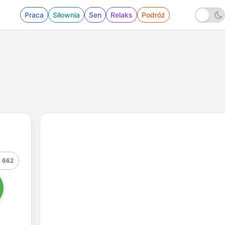
Praca
Siłownia
Sen
Relaks
Podróż
662