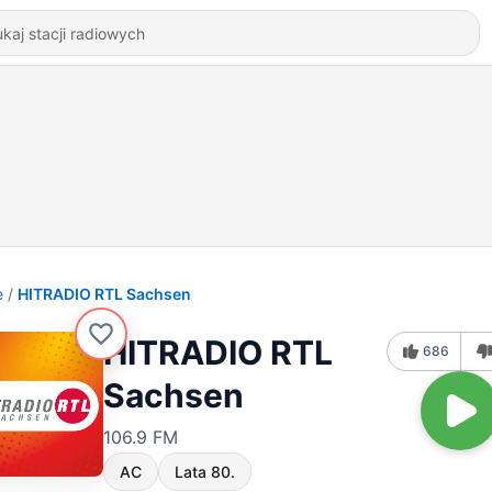
e
HITRADIO RTL Sachsen
HITRADIO RTL
686
Sachsen
106.9 FM
AC
Lata 80.