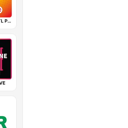
HITRADIO RTL PartyMix
IVE