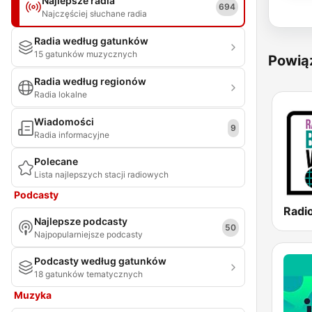
Najlepsze radia
694
Najczęściej słuchane radia
Radia według gatunków
15 gatunków muzycznych
Powią
Radia według regionów
Radia lokalne
Wiadomości
9
Radia informacyjne
Polecane
Lista najlepszych stacji radiowych
Podcasty
Najlepsze podcasty
50
Najpopularniejsze podcasty
Podcasty według gatunków
18 gatunków tematycznych
Muzyka