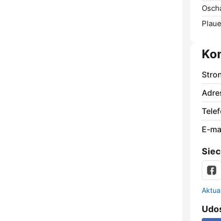
Oscha
Plaue
Ko
Stro
Adre
Telef
E-mai
Siec
Aktual
Udos