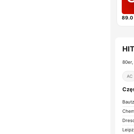
89.0
HI
80er,
AC
Częs
Bautz
Chem
Dres
Leipz