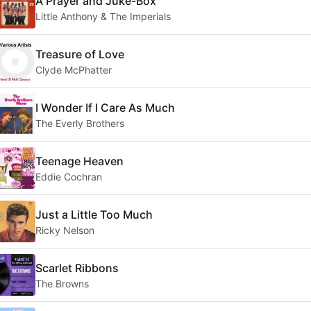
A Prayer and Juke-Box
Little Anthony & The Imperials
Treasure of Love
Clyde McPhatter
I Wonder If I Care As Much
The Everly Brothers
Teenage Heaven
Eddie Cochran
Just a Little Too Much
Ricky Nelson
Scarlet Ribbons
The Browns