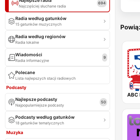
Najlepsze radia
694
Najczęściej słuchane radia
Radia według gatunków
15 gatunków muzycznych
Powią
Radia według regionów
Radia lokalne
Wiadomości
9
Radia informacyjne
Polecane
Lista najlepszych stacji radiowych
Podcasty
ABC F
Najlepsze podcasty
50
Najpopularniejsze podcasty
Podcasty według gatunków
18 gatunków tematycznych
Muzyka