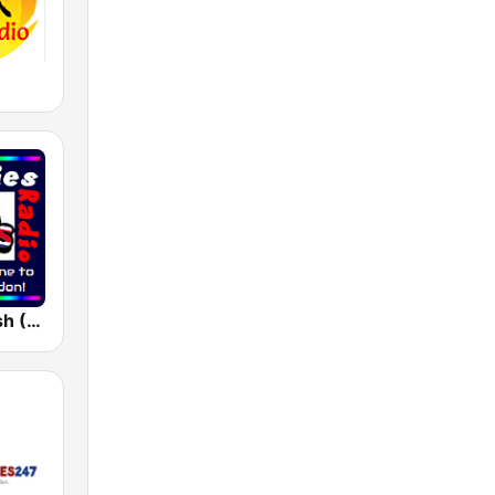
Yimago British (British Sixties Radio)