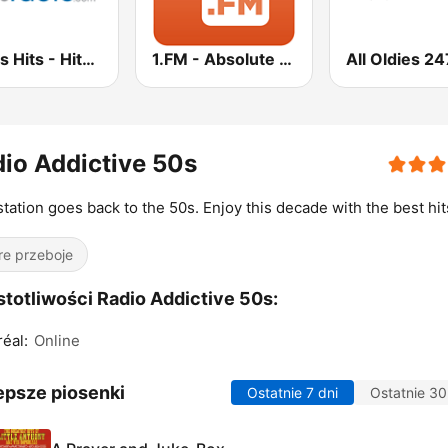
Oldies Hits - Hits Radio
1.FM - Absolute 70s Pop
All Oldies 24
io Addictive 50s
station goes back to the 50s. Enjoy this decade with the best hits
re przeboje
totliwości Radio Addictive 50s:
éal:
Online
epsze piosenki
Ostatnie 7 dni
Ostatnie 30