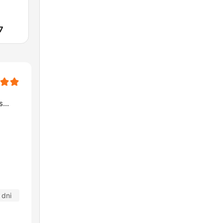
7
...
 dni