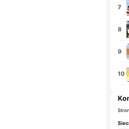
7
8
9
10
Ko
Stro
Siec