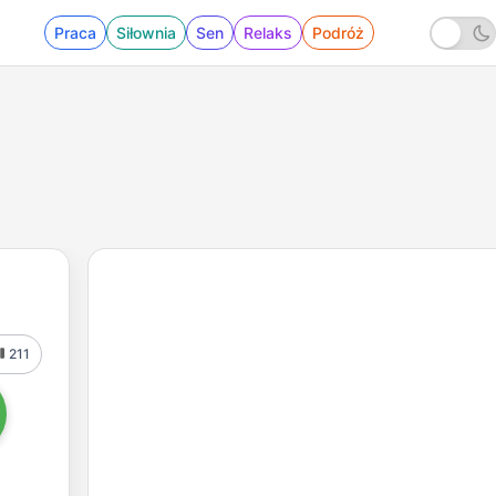
Praca
Siłownia
Sen
Relaks
Podróż
211