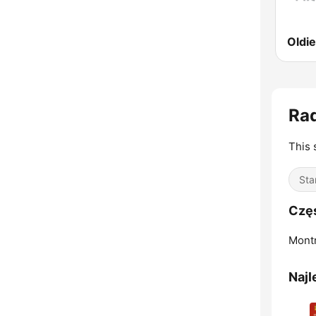
Rad
This 
Sta
Częs
Montr
Najl