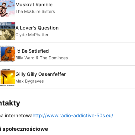
Muskrat Ramble
The McGuire Sisters
A Lover's Question
Clyde McPhatter
I'd Be Satisfied
Billy Ward & The Dominoes
Gilly Gilly Ossenfeffer
Max Bygraves
ntakty
na internetowa
http://www.radio-addictive-50s.eu/
i społecznościowe