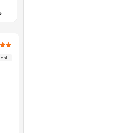
k
 dni