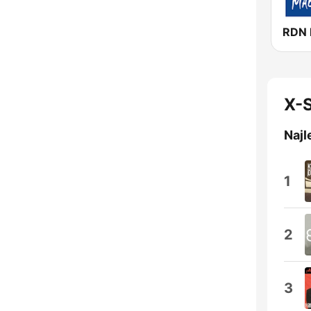
RDN 
X-S
Najl
1
2
3