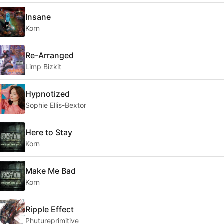
Insane
Korn
Re-Arranged
Limp Bizkit
Hypnotized
Sophie Ellis-Bextor
Here to Stay
Korn
Make Me Bad
Korn
Ripple Effect
Phutureprimitive