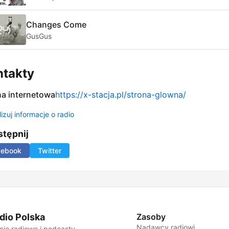
Changes Come
GusGus
ntakty
na internetowa
https://x-stacja.pl/strona-glowna/
izuj informacje o radio
tępnij
cebook
Twitter
dio Polska
Zasoby
Nadawcy radiowi
cje radiowe i podcasty