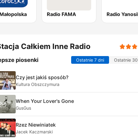
Małopolska
Radio FAMA
Radio Yanosi
tacja Całkiem Inne Radio
epsze piosenki
Ostatnie 7 dni
Ostatnie 30
Czy jest jakiś sposób?
Kultura Obszczymura
When Your Lover's Gone
GusGus
Rzez Niewiniatek
Jacek Kaczmarski