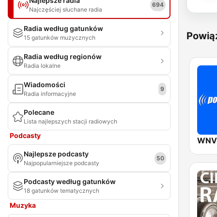
Najlepsze radia
694
Najczęściej słuchane radia
Radia według gatunków
Powią
15 gatunków muzycznych
Radia według regionów
Radia lokalne
Wiadomości
9
Radia informacyjne
Polecane
Lista najlepszych stacji radiowych
Podcasty
Najlepsze podcasty
50
Najpopularniejsze podcasty
Podcasty według gatunków
18 gatunków tematycznych
Muzyka