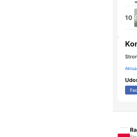
10
Ko
Stro
Aktual
Udos
Fa
Ra
Sta