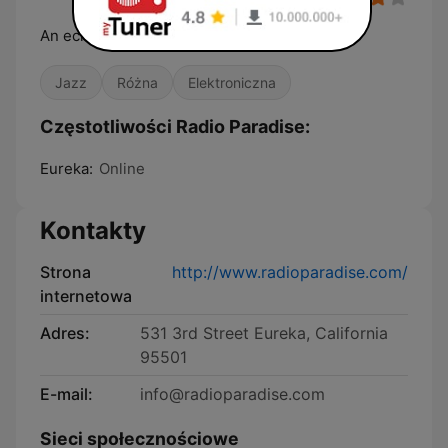
An eclectic online radio station
Jazz
Różna
Elektroniczna
Częstotliwości Radio Paradise:
Eureka:
Online
Kontakty
Strona
http://www.radioparadise.com/
internetowa
Adres:
531 3rd Street Eureka, California
95501
E-mail:
info@radioparadise.com
Sieci społecznościowe