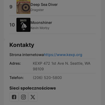
Deep Sea Diver
9
Dragster
Moonshiner
10
Kevin Morby
Kontakty
Strona internetowa
https://www.kexp.org
Adres:
KEXP 472 1st Ave N. Seattle, WA
98109
Telefon:
(206) 520-5800
Sieci społecznościowe