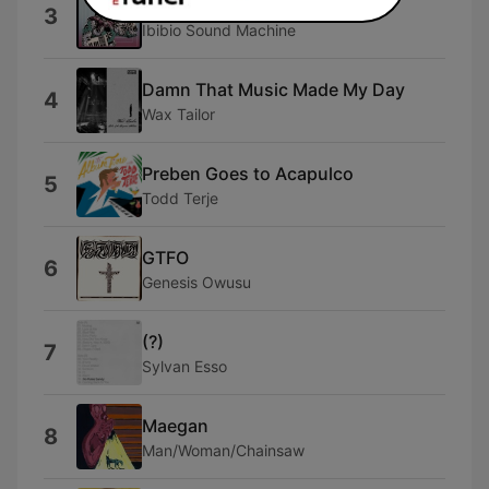
Ibibio Spiritual
3
Ibibio Sound Machine
Damn That Music Made My Day
4
Wax Tailor
Preben Goes to Acapulco
5
Todd Terje
GTFO
6
Genesis Owusu
(?)
7
Sylvan Esso
Maegan
8
Man/Woman/Chainsaw