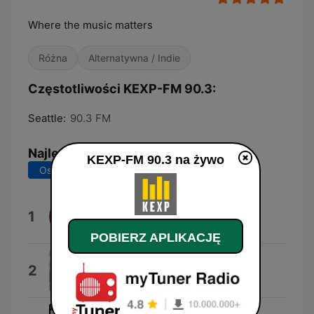
Where the music matters
Różna
Alternatywna / Indie
Częstotliwości KEXP-FM 90.3:
Seattle:
90.3 FM
Najlepsze piosenki
KEXP-FM 90.3 na żywo
Ostatnie 7 dni
Ostatnie 30 dni
Freakshow (Edit)
1
Jeroboam
POBIERZ APLIKACJĘ
Corazón
2
Francisca Valenzuela