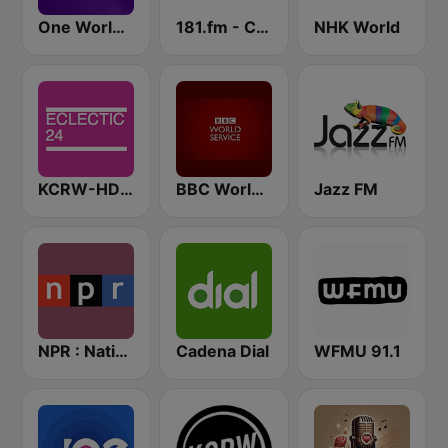
One World Radio
181.fm - Comedy Club
NHK World
KCRW-HD2 Eclectic 24
BBC World Service
Jazz FM
NPR : National Public Radio
Cadena Dial
WFMU 91.1