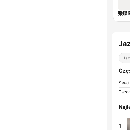
飛碟電
Ja
Jaz
Częs
Seatt
Taco
Najl
1