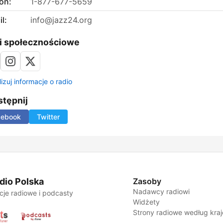
on:
1-877-677-5659
l:
info@jazz24.org
i społecznościowe
izuj informacje o radio
tępnij
cebook
Twitter
dio Polska
Zasoby
Nadawcy radiowi
cje radiowe i podcasty
Widżety
Strony radiowe według kra