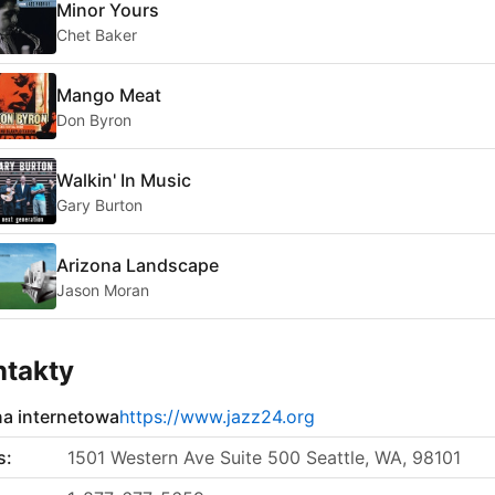
Minor Yours
Chet Baker
Mango Meat
Don Byron
Walkin' In Music
Gary Burton
Arizona Landscape
Jason Moran
ntakty
na internetowa
https://www.jazz24.org
s:
1501 Western Ave Suite 500 Seattle, WA, 98101