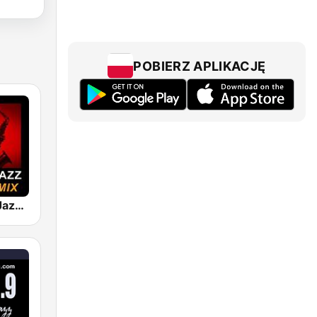
POBIERZ APLIKACJĘ
101 Smooth Jazz Mellow Mix