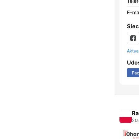
Telef
E-mai
Siec
Aktual
Udos
Fa
Ra
Sta