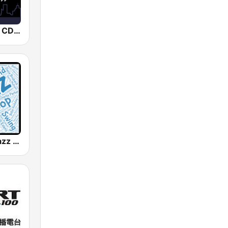
Smooth Jazz CD 101.9 FM
WJZZ - All Jazz Radio