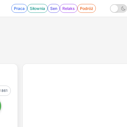
Praca
Siłownia
Sen
Relaks
Podróż
861