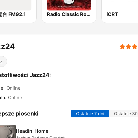
台 FM92.1
Radio Classic Rock
iCRT
zz24
z
totliwości Jazz24:
le:
Online
ma:
Online
epsze piosenki
Ostatnie 7 dni
Ostatnie 30
Headin' Home
Joshua Redman Quartet