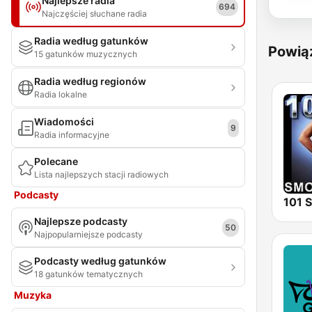
Najlepsze radia
694
Najczęściej słuchane radia
Radia według gatunków
Powią
15 gatunków muzycznych
Radia według regionów
Radia lokalne
Wiadomości
9
Radia informacyjne
Polecane
Lista najlepszych stacji radiowych
Podcasty
Najlepsze podcasty
50
Najpopularniejsze podcasty
Podcasty według gatunków
18 gatunków tematycznych
Muzyka