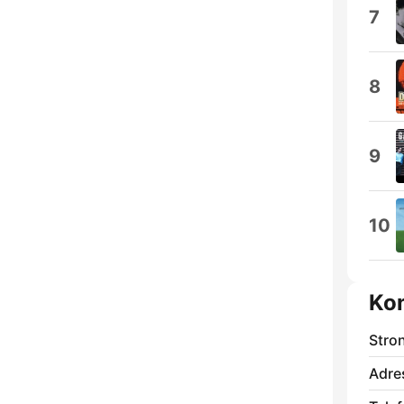
7
8
9
10
Ko
Stro
Adre