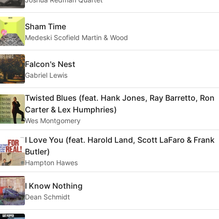
Sham Time
Medeski Scofield Martin & Wood
Falcon's Nest
Gabriel Lewis
Twisted Blues (feat. Hank Jones, Ray Barretto, Ron
Carter & Lex Humphries)
Wes Montgomery
I Love You (feat. Harold Land, Scott LaFaro & Frank
Butler)
Hampton Hawes
I Know Nothing
Dean Schmidt